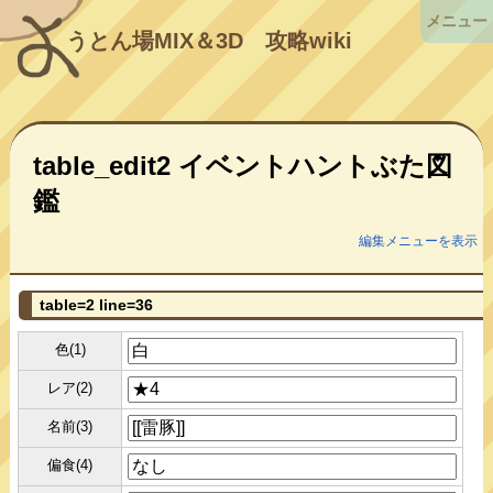
メニュー
うとん場MIX＆3D
攻略wiki
table_edit2 イベントハントぶた図
鑑
編集メニューを表示
table=2 line=36
色(1)
レア(2)
名前(3)
偏食(4)