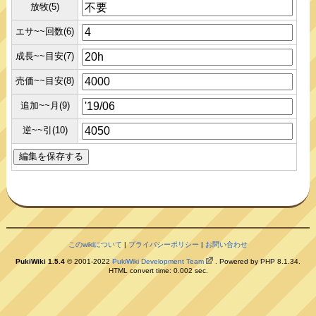
放牧(5)
エサ~~回数(6)
成長~~目安(7)
売価~~目安(8)
追加~~月(9)
逆~~引(10)
このwikiについて
|
プライバシーポリシー
|
お問い合わせ
PukiWiki 1.5.4
© 2001-2022
PukiWiki Development Team
. Powered by PHP 8.1.34.
HTML convert time: 0.002 sec.