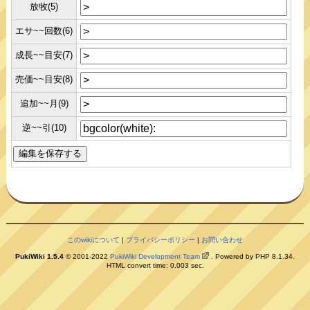
放牧(5)
エサ~~回数(6)
成長~~目安(7)
売価~~目安(8)
追加~~月(9)
逆~~引(10)
このwikiについて
|
プライバシーポリシー
|
お問い合わせ
PukiWiki 1.5.4
© 2001-2022
PukiWiki Development Team
. Powered by PHP 8.1.34.
HTML convert time: 0.003 sec.