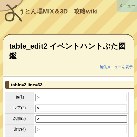
メニュー
うとん場MIX＆3D
攻略wiki
table_edit2 イベントハントぶた図
鑑
編集メニューを表示
table=2 line=33
色(1)
レア(2)
名前(3)
偏食(4)