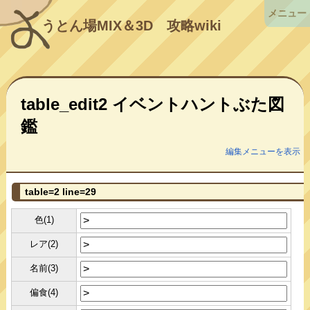
メニュー
うとん場MIX＆3D
攻略wiki
table_edit2 イベントハントぶた図
鑑
編集メニューを表示
table=2 line=29
色(1)
レア(2)
名前(3)
偏食(4)