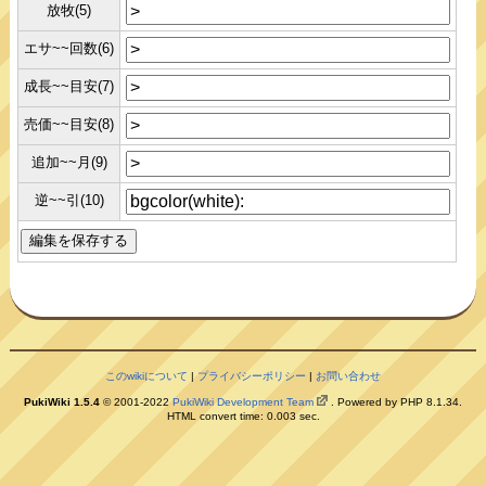
放牧(5)
エサ~~回数(6)
成長~~目安(7)
売価~~目安(8)
追加~~月(9)
逆~~引(10)
このwikiについて
|
プライバシーポリシー
|
お問い合わせ
PukiWiki 1.5.4
© 2001-2022
PukiWiki Development Team
. Powered by PHP 8.1.34.
HTML convert time: 0.003 sec.