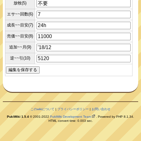
放牧(5)
エサ~~回数(6)
成長~~目安(7)
売価~~目安(8)
追加~~月(9)
逆~~引(10)
このwikiについて
|
プライバシーポリシー
|
お問い合わせ
PukiWiki 1.5.4
© 2001-2022
PukiWiki Development Team
. Powered by PHP 8.1.34.
HTML convert time: 0.003 sec.