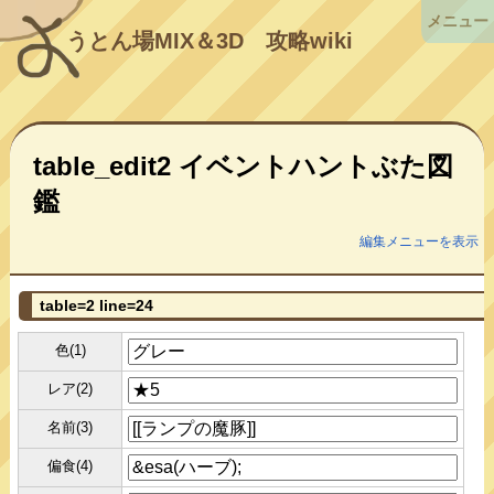
メニュー
うとん場MIX＆3D
攻略wiki
table_edit2 イベントハントぶた図
鑑
編集メニューを表示
table=2 line=24
色(1)
レア(2)
名前(3)
偏食(4)