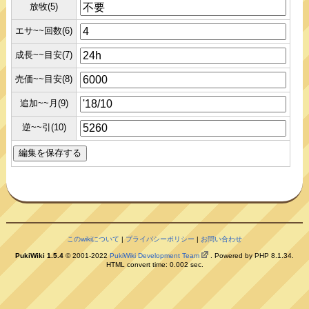
放牧(5)
エサ~~回数(6)
成長~~目安(7)
売価~~目安(8)
追加~~月(9)
逆~~引(10)
このwikiについて
|
プライバシーポリシー
|
お問い合わせ
PukiWiki 1.5.4
© 2001-2022
PukiWiki Development Team
. Powered by PHP 8.1.34.
HTML convert time: 0.002 sec.