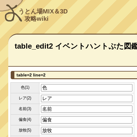
うとん場MIX＆3D
攻略wiki
table_edit2 イベントハントぶた図
table=2 line=2
色(1)
レア(2)
名前(3)
偏食(4)
放牧(5)