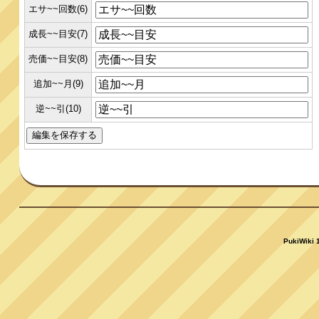
エサ~~回数(6)
成長~~目安(7)
売価~~目安(8)
追加~~月(9)
逆~~引(10)
PukiWiki 1