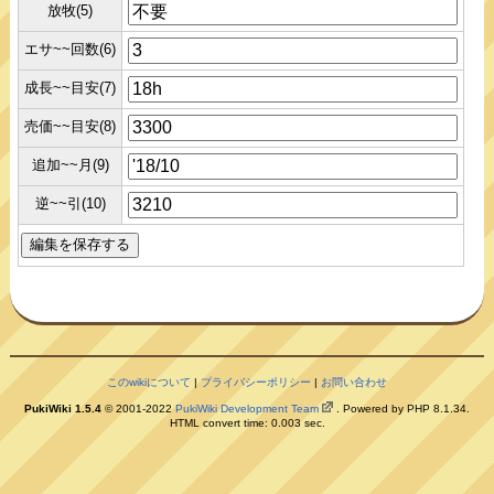
放牧(5)
エサ~~回数(6)
成長~~目安(7)
売価~~目安(8)
追加~~月(9)
逆~~引(10)
このwikiについて
|
プライバシーポリシー
|
お問い合わせ
PukiWiki 1.5.4
© 2001-2022
PukiWiki Development Team
. Powered by PHP 8.1.34.
HTML convert time: 0.003 sec.