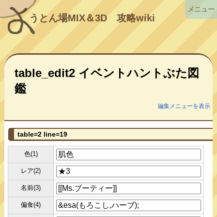
メニュー
うとん場MIX＆3D
攻略wiki
table_edit2 イベントハントぶた図
鑑
編集メニューを表示
table=2 line=19
色(1)
レア(2)
名前(3)
偏食(4)