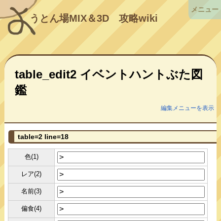
メニュー
うとん場MIX＆3D
攻略wiki
table_edit2 イベントハントぶた図
鑑
編集メニューを表示
table=2 line=18
色(1)
レア(2)
名前(3)
偏食(4)