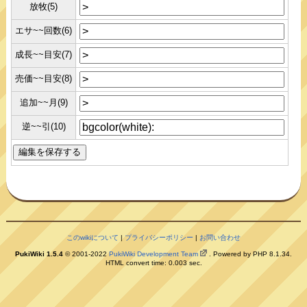
放牧(5)
エサ~~回数(6)
成長~~目安(7)
売価~~目安(8)
追加~~月(9)
逆~~引(10)
このwikiについて
|
プライバシーポリシー
|
お問い合わせ
PukiWiki 1.5.4
© 2001-2022
PukiWiki Development Team
. Powered by PHP 8.1.34.
HTML convert time: 0.003 sec.