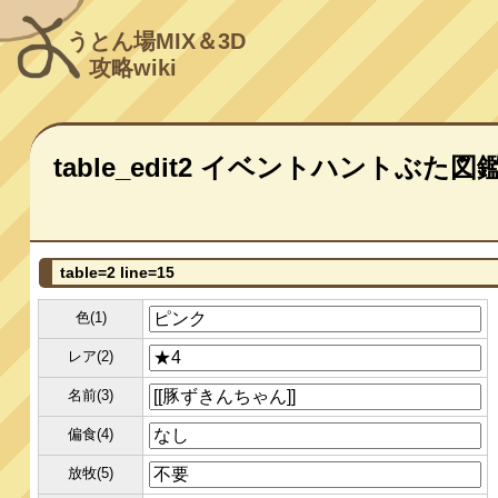
うとん場MIX＆3D
攻略wiki
table_edit2 イベントハントぶた図
table=2 line=15
色(1)
レア(2)
名前(3)
偏食(4)
放牧(5)