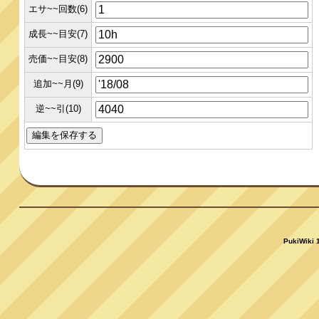
エサ~~回数(6)
成長~~目安(7)
売価~~目安(8)
追加~~月(9)
逆~~引(10)
PukiWiki 1