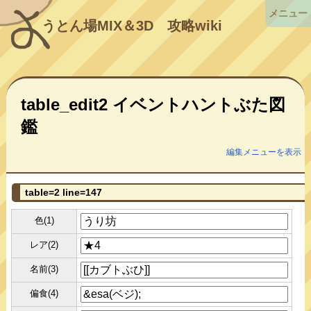
メニュー
うとん場MIX＆3D
攻略wiki
table_edit2 イベントハントぶた図
鑑
編集メニューを表示
table=2 line=147
色(1)
レア(2)
名前(3)
偏食(4)