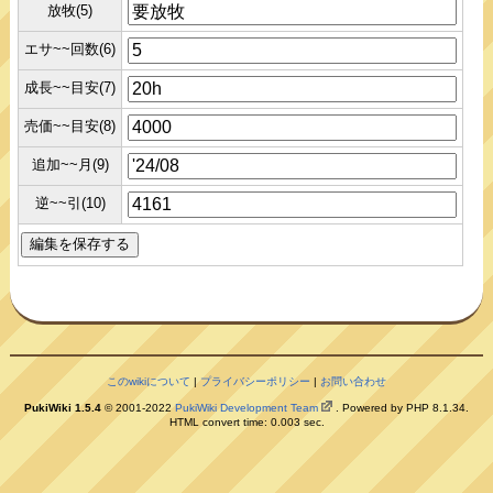
放牧(5)
エサ~~回数(6)
成長~~目安(7)
売価~~目安(8)
追加~~月(9)
逆~~引(10)
このwikiについて
|
プライバシーポリシー
|
お問い合わせ
PukiWiki 1.5.4
© 2001-2022
PukiWiki Development Team
. Powered by PHP 8.1.34.
HTML convert time: 0.003 sec.