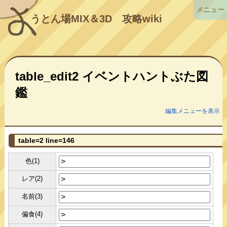
メニュー
うとん場MIX＆3D
攻略wiki
table_edit2 イベントハントぶた図
鑑
編集メニューを表示
table=2 line=146
色(1)
レア(2)
名前(3)
偏食(4)