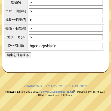
放牧(5)
エサ~~回数(6)
成長~~目安(7)
売価~~目安(8)
追加~~月(9)
逆~~引(10)
このwikiについて
|
プライバシーポリシー
|
お問い合わせ
PukiWiki 1.5.4
© 2001-2022
PukiWiki Development Team
. Powered by PHP 8.1.34.
HTML convert time: 0.003 sec.