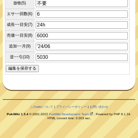
放牧(5)
エサ~~回数(6)
成長~~目安(7)
売価~~目安(8)
追加~~月(9)
逆~~引(10)
このwikiについて
|
プライバシーポリシー
|
お問い合わせ
PukiWiki 1.5.4
© 2001-2022
PukiWiki Development Team
. Powered by PHP 8.1.34.
HTML convert time: 0.003 sec.