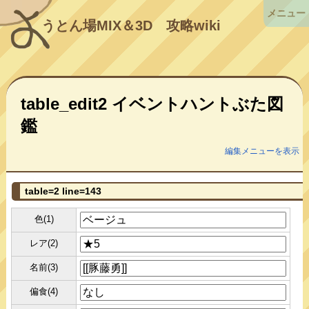
メニュー
うとん場MIX＆3D
攻略wiki
table_edit2 イベントハントぶた図
鑑
編集メニューを表示
table=2 line=143
色(1)
レア(2)
名前(3)
偏食(4)