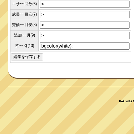
エサ~~回数(6)
成長~~目安(7)
売価~~目安(8)
追加~~月(9)
逆~~引(10)
PukiWiki 1