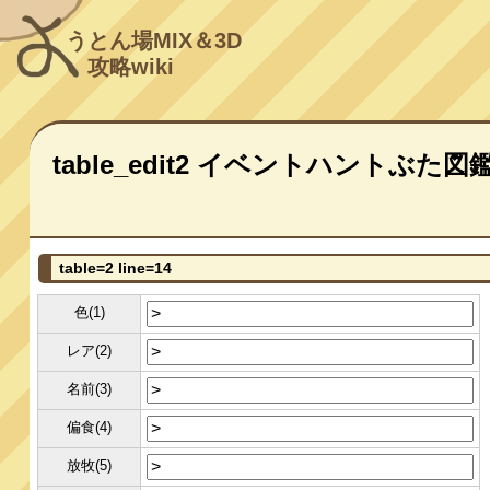
うとん場MIX＆3D
攻略wiki
table_edit2 イベントハントぶた図
table=2 line=14
色(1)
レア(2)
名前(3)
偏食(4)
放牧(5)