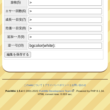
放牧(5)
エサ~~回数(6)
成長~~目安(7)
売価~~目安(8)
追加~~月(9)
逆~~引(10)
このwikiについて
|
プライバシーポリシー
|
お問い合わせ
PukiWiki 1.5.4
© 2001-2022
PukiWiki Development Team
. Powered by PHP 8.1.34.
HTML convert time: 0.003 sec.