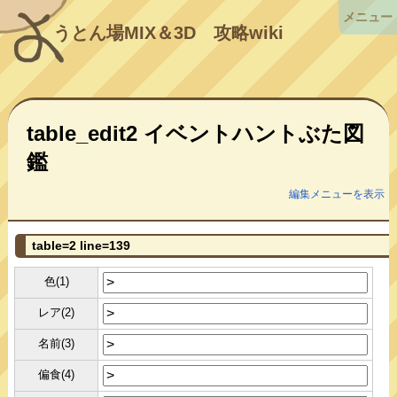
メニュー
うとん場MIX＆3D
攻略wiki
table_edit2 イベントハントぶた図
鑑
編集メニューを表示
table=2 line=139
色(1)
レア(2)
名前(3)
偏食(4)