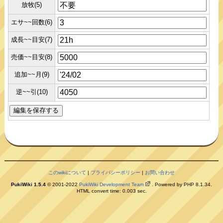
放牧(5)
エサ~~回数(6)
成長~~目安(7)
売価~~目安(8)
追加~~月(9)
逆~~引(10)
このwikiについて
|
プライバシーポリシー
|
お問い合わせ
PukiWiki 1.5.4
© 2001-2022
PukiWiki Development Team
. Powered by PHP 8.1.34.
HTML convert time: 0.003 sec.