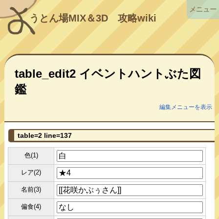
メニュー
うとん場MIX＆3D
攻略wiki
table_edit2 イベントハントぶた図
鑑
編集メニューを表示
table=2 line=137
色(1)
レア(2)
名前(3)
偏食(4)