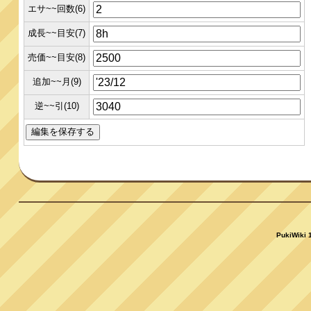
エサ~~回数(6)
成長~~目安(7)
売価~~目安(8)
追加~~月(9)
逆~~引(10)
PukiWiki 1