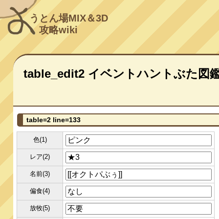
うとん場MIX＆3D
攻略wiki
table_edit2 イベントハントぶた図
table=2 line=133
色(1)
レア(2)
名前(3)
偏食(4)
放牧(5)