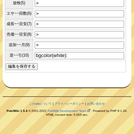
放牧(5)
エサ~~回数(6)
成長~~目安(7)
売価~~目安(8)
追加~~月(9)
逆~~引(10)
このwikiについて
|
プライバシーポリシー
|
お問い合わせ
PukiWiki 1.5.4
© 2001-2022
PukiWiki Development Team
. Powered by PHP 8.1.34.
HTML convert time: 0.003 sec.