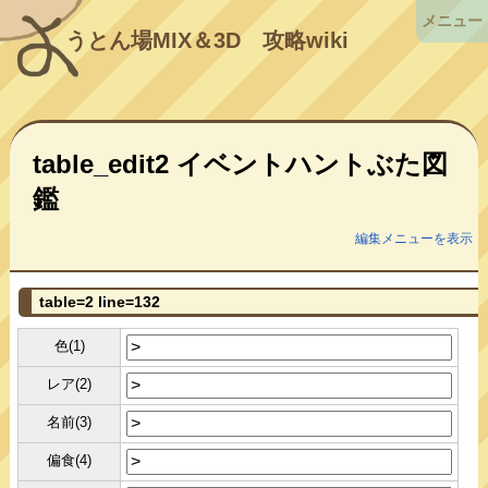
メニュー
うとん場MIX＆3D
攻略wiki
table_edit2 イベントハントぶた図
鑑
編集メニューを表示
table=2 line=132
色(1)
レア(2)
名前(3)
偏食(4)