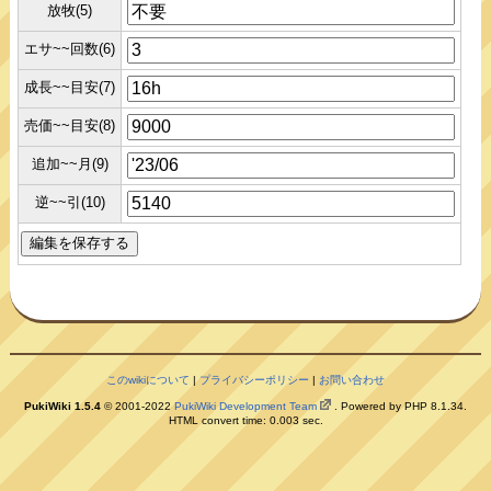
放牧(5)
エサ~~回数(6)
成長~~目安(7)
売価~~目安(8)
追加~~月(9)
逆~~引(10)
このwikiについて
|
プライバシーポリシー
|
お問い合わせ
PukiWiki 1.5.4
© 2001-2022
PukiWiki Development Team
. Powered by PHP 8.1.34.
HTML convert time: 0.003 sec.