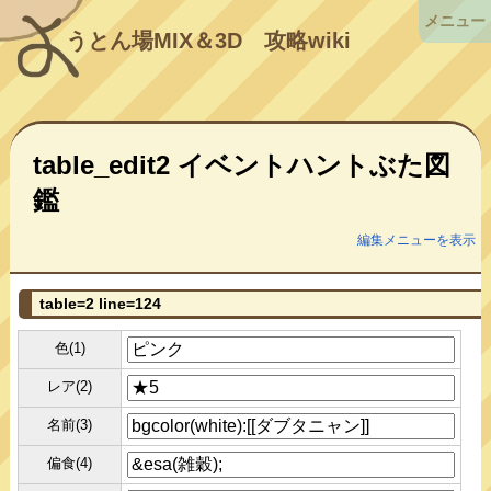
メニュー
うとん場MIX＆3D
攻略wiki
table_edit2 イベントハントぶた図
鑑
編集メニューを表示
table=2 line=124
色(1)
レア(2)
名前(3)
偏食(4)