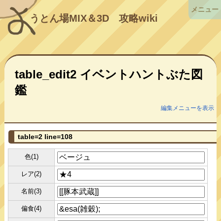
メニュー
うとん場MIX＆3D
攻略wiki
table_edit2 イベントハントぶた図
鑑
編集メニューを表示
table=2 line=108
色(1)
レア(2)
名前(3)
偏食(4)