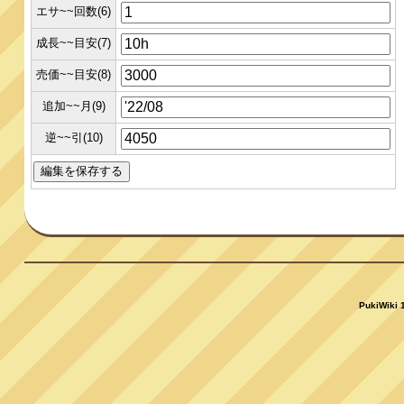
エサ~~回数(6)
成長~~目安(7)
売価~~目安(8)
追加~~月(9)
逆~~引(10)
PukiWiki 1