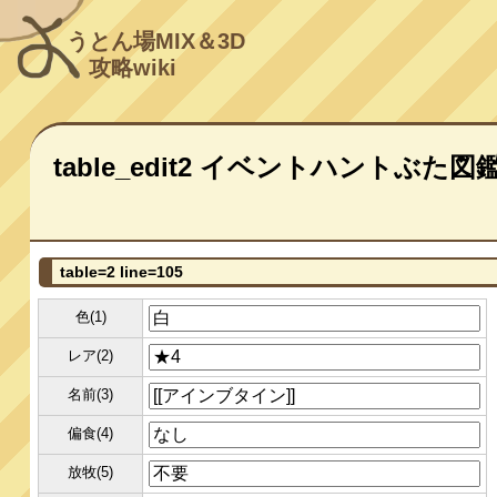
うとん場MIX＆3D
攻略wiki
table_edit2 イベントハントぶた図
table=2 line=105
色(1)
レア(2)
名前(3)
偏食(4)
放牧(5)