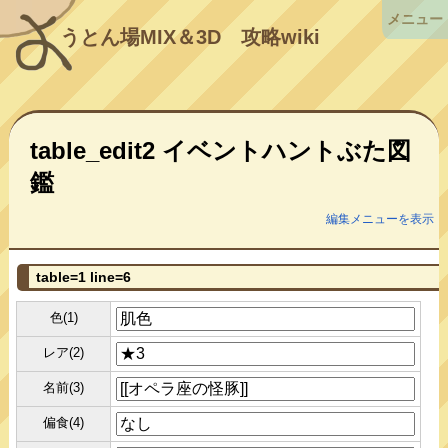
メニュー
うとん場MIX＆3D
攻略wiki
table_edit2 イベントハントぶた図
鑑
編集メニューを表示
table=1 line=6
色(1)
レア(2)
名前(3)
偏食(4)