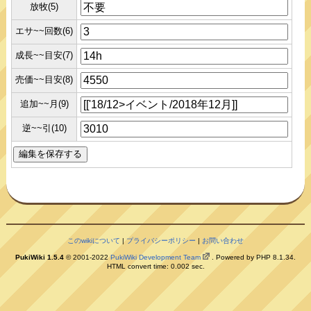
放牧(5)
エサ~~回数(6)
成長~~目安(7)
売価~~目安(8)
追加~~月(9)
逆~~引(10)
このwikiについて
|
プライバシーポリシー
|
お問い合わせ
PukiWiki 1.5.4
© 2001-2022
PukiWiki Development Team
. Powered by PHP 8.1.34.
HTML convert time: 0.002 sec.