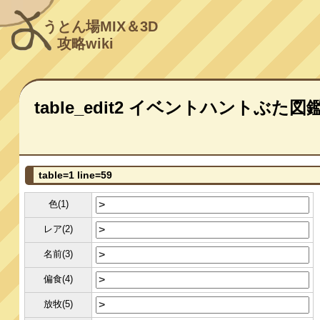
うとん場MIX＆3D
攻略wiki
table_edit2 イベントハントぶた図
table=1 line=59
色(1)
レア(2)
名前(3)
偏食(4)
放牧(5)