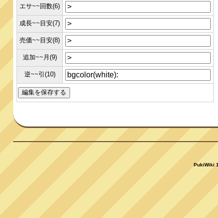
エサ~~回数(6)
成長~~目安(7)
売価~~目安(8)
追加~~月(9)
逆~~引(10)
PukiWiki 1