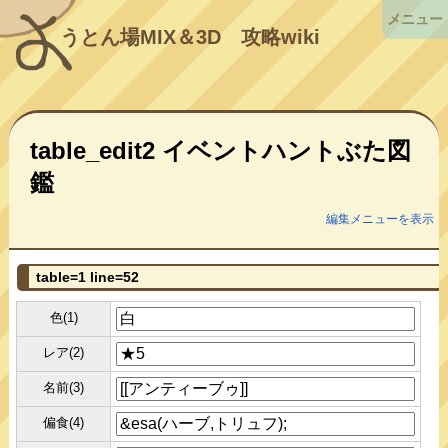
メニュー
うとん場MIX＆3D
攻略wiki
table_edit2 イベントハントぶた図
鑑
編集メニューを表示
table=1 line=52
色(1)
レア(2)
名前(3)
偏食(4)