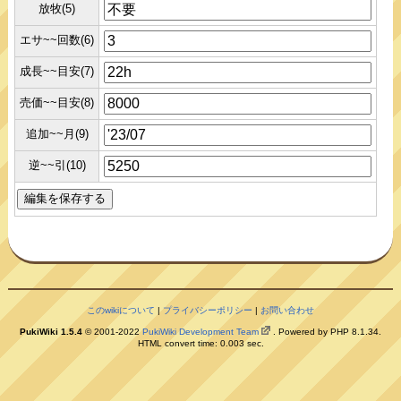
放牧(5)
エサ~~回数(6)
成長~~目安(7)
売価~~目安(8)
追加~~月(9)
逆~~引(10)
このwikiについて
|
プライバシーポリシー
|
お問い合わせ
PukiWiki 1.5.4
© 2001-2022
PukiWiki Development Team
. Powered by PHP 8.1.34.
HTML convert time: 0.003 sec.