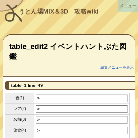
メニュー
うとん場MIX＆3D
攻略wiki
table_edit2 イベントハントぶた図
鑑
編集メニューを表示
table=1 line=49
色(1)
レア(2)
名前(3)
偏食(4)