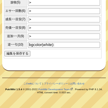
放牧(5)
エサ~~回数(6)
成長~~目安(7)
売価~~目安(8)
追加~~月(9)
逆~~引(10)
このwikiについて
|
プライバシーポリシー
|
お問い合わせ
PukiWiki 1.5.4
© 2001-2022
PukiWiki Development Team
. Powered by PHP 8.1.34.
HTML convert time: 0.003 sec.