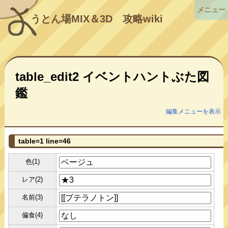
メニュー
うとん場MIX＆3D
攻略wiki
table_edit2 イベントハントぶた図
鑑
編集メニューを表示
table=1 line=46
色(1)
レア(2)
名前(3)
偏食(4)