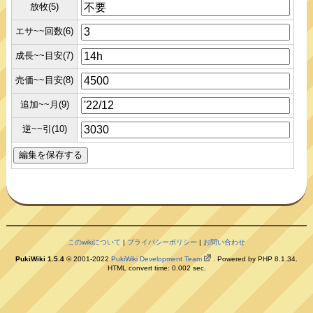
放牧(5)
エサ~~回数(6)
成長~~目安(7)
売価~~目安(8)
追加~~月(9)
逆~~引(10)
このwikiについて
|
プライバシーポリシー
|
お問い合わせ
PukiWiki 1.5.4
© 2001-2022
PukiWiki Development Team
. Powered by PHP 8.1.34.
HTML convert time: 0.002 sec.