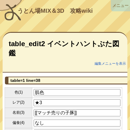
メニュー
うとん場MIX＆3D
攻略wiki
table_edit2 イベントハントぶた図
鑑
編集メニューを表示
table=1 line=38
色(1)
レア(2)
名前(3)
偏食(4)