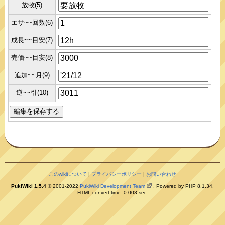
放牧(5)
エサ~~回数(6)
成長~~目安(7)
売価~~目安(8)
追加~~月(9)
逆~~引(10)
このwikiについて
|
プライバシーポリシー
|
お問い合わせ
PukiWiki 1.5.4
© 2001-2022
PukiWiki Development Team
. Powered by PHP 8.1.34.
HTML convert time: 0.003 sec.