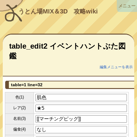
メニュー
うとん場MIX＆3D
攻略wiki
table_edit2 イベントハントぶた図
鑑
編集メニューを表示
table=1 line=32
色(1)
レア(2)
名前(3)
偏食(4)