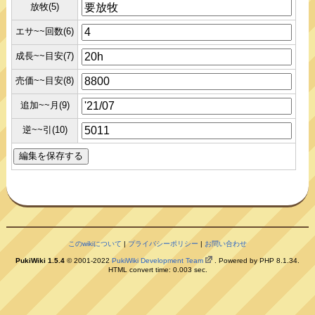
放牧(5)
エサ~~回数(6)
成長~~目安(7)
売価~~目安(8)
追加~~月(9)
逆~~引(10)
このwikiについて
|
プライバシーポリシー
|
お問い合わせ
PukiWiki 1.5.4
© 2001-2022
PukiWiki Development Team
. Powered by PHP 8.1.34.
HTML convert time: 0.003 sec.