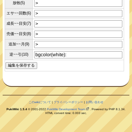
放牧(5)
エサ~~回数(6)
成長~~目安(7)
売価~~目安(8)
追加~~月(9)
逆~~引(10)
このwikiについて
|
プライバシーポリシー
|
お問い合わせ
PukiWiki 1.5.4
© 2001-2022
PukiWiki Development Team
. Powered by PHP 8.1.34.
HTML convert time: 0.003 sec.