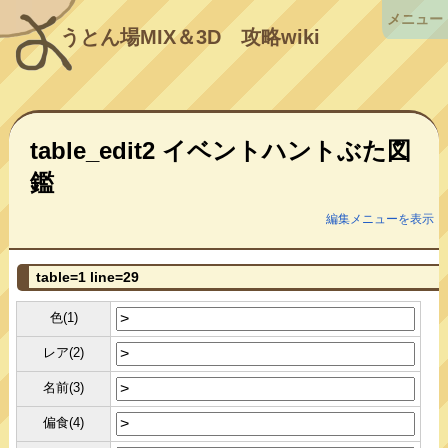
メニュー
うとん場MIX＆3D
攻略wiki
table_edit2 イベントハントぶた図
鑑
編集メニューを表示
table=1 line=29
色(1)
レア(2)
名前(3)
偏食(4)