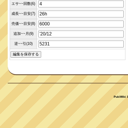
エサ~~回数(6)
成長~~目安(7)
売価~~目安(8)
追加~~月(9)
逆~~引(10)
PukiWiki 1