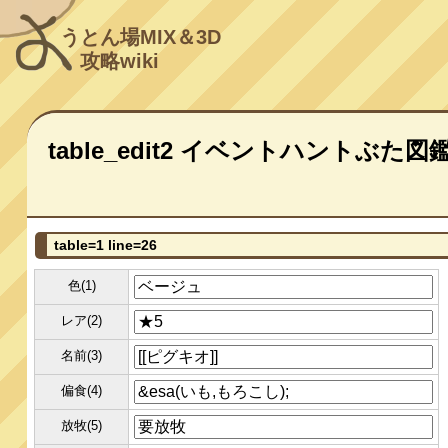
うとん場MIX＆3D
攻略wiki
table_edit2 イベントハントぶた図
table=1 line=26
色(1)
レア(2)
名前(3)
偏食(4)
放牧(5)