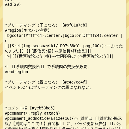
#ad(20)

*ブリーディング（子になる） [#bf61a7eb]

#region(ネタバレ注意)

|bgcolor(#ffffc4):center:|bgcolor(#ffffc4):center:|
c

|[[&ref(img_seesaawiki/tDD7sB8oY_.png,100x);~~ぶった
>ぶった]]|[[{豚信長:横}~~豚信長>豚信長]]|

|>|[[{世阿弥陀ぶう:横}~~世阿弥陀ぶう>世阿弥陀ぶう]]|

※ [[系統図交換所]] で系統図の交換が必要。

#endregion

*ブリーディング（親になる） [#e4c7cc4f]

イベントぶたはブリーディングの親になれない。

*コメント欄 [#yeb53be5]

#pcomment(,reply,attach)

#pcomment_addnotice(&size(16){※ 質問は [[質問板>掲示
板/【質問はここで！】質問板]] に、バッジ更新報告は [[バッ
ジ報告板>掲示板/【情報提供】ラージバッジ・スモールバッジ]] 