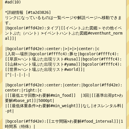
#ad(10)

*詳細情報 [#ta2d3826]

リンクになっているものは一覧ページや解説ページへ移動できま
す。

|bgcolor(#ffd42e):タイプ|[[イベントぶた図鑑＞その他イベ
ントぶた（ハント）>イベントハントぶた図鑑#eventhunt_norm
al]]|

|bgcolor(#ffd42e):center:|>|>|>|center:|c

|入荷~~場所|bgcolor(#ffffc4):豚セ|bgcolor(#ffffc4):
[[草原>ハント場ぶた出現リスト#kusa]]|bgcolor(#ffffc4):
[[山林>ハント場ぶた出現リスト#yama]]|bgcolor(#ffffc4):
[[世界>ハント場ぶた出現リスト#world]]|

|^|‐|‐|‐|‐|

|bgcolor(#ffd42e):center:|center:|bgcolor(#ffd42e):
center:|right:|c

|[[最低エサ回数>わ要解#min_food]]  |3回|[[基準出荷pt>わ
要解#base_pt]]|5000pt|

|[[最低体重条件>わ要解#min_weight]]|なし|オスレンタル料|
-pt|

|bgcolor(#ffd42e):[[エサ間隔>わ要解#food_interval]]|1
時間系（特殊）|
