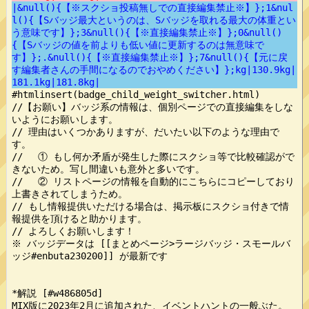
|&null(){【※スクショ投稿無しでの直接編集禁止※】};1&nul
l(){【Sバッジ最大というのは、Sバッジを取れる最大の体重とい
う意味です】};3&null(){【※直接編集禁止※】};0&null()
{【Sバッジの値を前よりも低い値に更新するのは無意味で
す】};.&null(){【※直接編集禁止※】};7&null(){【元に戻
す編集者さんの手間になるのでおやめください】};kg|130.9kg|
181.1kg|181.8kg|
#htmlinsert(badge_child_weight_switcher.html)

//【お願い】バッジ系の情報は、個別ページでの直接編集をしな
いようにお願いします。

// 理由はいくつかありますが、だいたい以下のような理由で
す。

// 　① もし何か矛盾が発生した際にスクショ等で比較確認がで
きないため。写し間違いも意外と多いです。

// 　② リストページの情報を自動的にこちらにコピーしており
上書きされてしまうため。

// もし情報提供いただける場合は、掲示板にスクショ付きで情
報提供を頂けると助かります。

// よろしくお願いします！

※ バッジデータは [[まとめページ>ラージバッジ・スモールバ
ッジ#enbuta230200]] が最新です

*解説 [#w486805d]

MIX版に2023年2月に追加された、イベントハントの一般ぶた。
