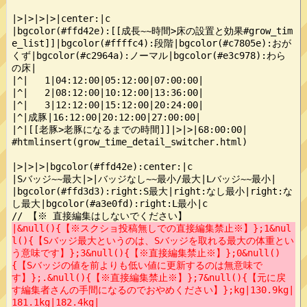
|>|>|>|>|center:|c

|bgcolor(#ffd42e):[[成長~~時間>床の設置と効果#grow_tim
e_list]]|bgcolor(#ffffc4):段階|bgcolor(#c7805e):おが
くず|bgcolor(#c2964a):ノーマル|bgcolor(#e3c978):わら
の床|

|^|   1|04:12:00|05:12:00|07:00:00|

|^|   2|08:12:00|10:12:00|13:36:00|

|^|   3|12:12:00|15:12:00|20:24:00|

|^|成豚|16:12:00|20:12:00|27:00:00|

|^|[[老豚>老豚になるまでの時間]]|>|>|68:00:00|

#htmlinsert(grow_time_detail_switcher.html)

|>|>|>|bgcolor(#ffd42e):center:|c

|Sバッジ~~最大|>|バッジなし~~最小/最大|Lバッジ~~最小|

|bgcolor(#ffd3d3):right:S最大|right:なし最小|right:な
し最大|bgcolor(#a3e0fd):right:L最小|c

|&null(){【※スクショ投稿無しでの直接編集禁止※】};1&nul
l(){【Sバッジ最大というのは、Sバッジを取れる最大の体重とい
う意味です】};3&null(){【※直接編集禁止※】};0&null()
{【Sバッジの値を前よりも低い値に更新するのは無意味で
す】};.&null(){【※直接編集禁止※】};7&null(){【元に戻
す編集者さんの手間になるのでおやめください】};kg|130.9kg|
181.1kg|182.4kg|