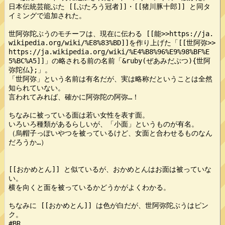
日本伝統芸能ぶた [[ぶたろう冠者]]・[[猪川豚十郎]] と同タ
イミングで追加された。

世阿弥陀ぶうのモチーフは、現在に伝わる [[能>>https://ja.
wikipedia.org/wiki/%E8%83%BD]]を作り上げた「[[世阿弥>>
https://ja.wikipedia.org/wiki/%E4%B8%96%E9%98%BF%E
5%BC%A5]]」の略される前の名前「&ruby(ぜあみだぶつ){世阿
弥陀仏};」。

「世阿弥」という名前は有名だが、実は略称だということは全然
知られていない。

言われてみれば、確かに阿弥陀の阿弥…！

ちなみに被っている面は若い女性を表す面。

いろいろ種類があるらしいが、「小面」というものが有名。

（烏帽子っぽいやつを被っているけど、女面と合わせるものなん
だろうか…）

[[おかめとん]] と似ているが、おかめとんはお面は被っていな
い。

横を向くと面を被っているかどうかがよくわかる。

ちなみに [[おかめとん]] は色が白だが、世阿弥陀ぶうはピン
ク。

#BR
