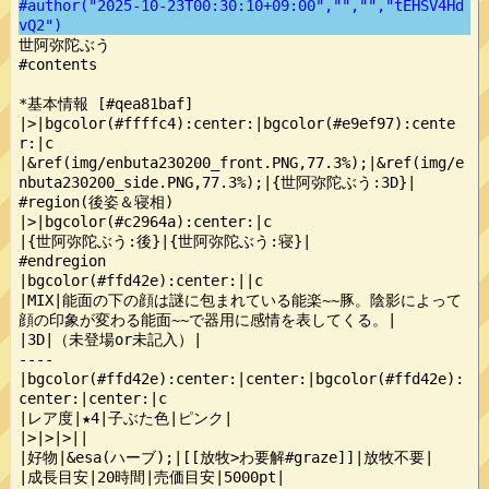
#author("2025-10-23T00:30:10+09:00","","","tEHSV4Hd
vQ2")
世阿弥陀ぶう

#contents

*基本情報 [#qea81baf]

|>|bgcolor(#ffffc4):center:|bgcolor(#e9ef97):cente
r:|c

|&ref(img/enbuta230200_front.PNG,77.3%);|&ref(img/e
nbuta230200_side.PNG,77.3%);|{世阿弥陀ぶう:3D}|

#region(後姿＆寝相)

|>|bgcolor(#c2964a):center:|c

|{世阿弥陀ぶう:後}|{世阿弥陀ぶう:寝}|

#endregion

|bgcolor(#ffd42e):center:||c

|MIX|能面の下の顔は謎に包まれている能楽~~豚。陰影によって
顔の印象が変わる能面~~で器用に感情を表してくる。|

|3D|（未登場or未記入）|

----

|bgcolor(#ffd42e):center:|center:|bgcolor(#ffd42e):
center:|center:|c

|レア度|★4|子ぶた色|ピンク|

|>|>|>||

|好物|&esa(ハーブ);|[[放牧>わ要解#graze]]|放牧不要|

|成長目安|20時間|売価目安|5000pt|
