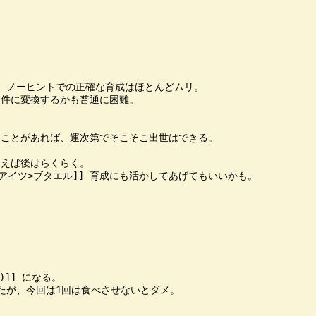


、ノーヒントでの正確な育成はほとんどムリ。

件に変換するかも普通に困難。

たことがあれば、運次第でそこそこ出世はできる。

えば後はらくらく。

イツ>ブタエル]] 育成にも活かしてあげてもいいかも。

]] になる。

が、今回は1回は食べさせないとダメ。
