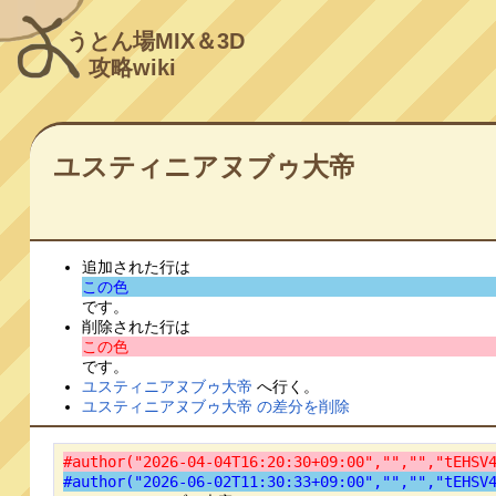
うとん場MIX＆3D
攻略wiki
ユスティニアヌブゥ大帝
追加された行は
この色
です。
削除された行は
この色
です。
ユスティニアヌブゥ大帝
へ行く。
ユスティニアヌブゥ大帝 の差分を削除
#author("2026-04-04T16:20:30+09:00","","","tEHSV
#author("2026-06-02T11:30:33+09:00","","","tEHSV