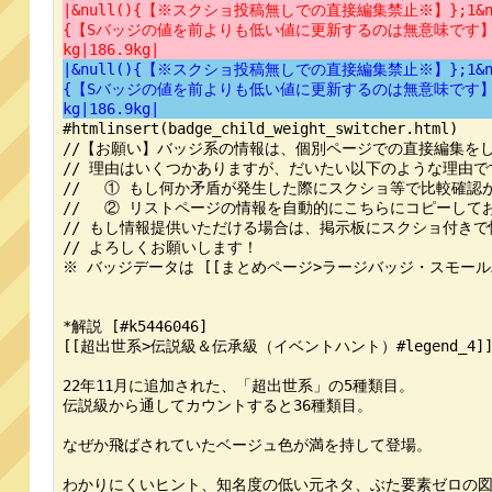
|&null(){【※スクショ投稿無しでの直接編集禁止※】};1&
{【Sバッジの値を前よりも低い値に更新するのは無意味です】};.&
kg|186.9kg|
|&null(){【※スクショ投稿無しでの直接編集禁止※】};1&
{【Sバッジの値を前よりも低い値に更新するのは無意味です】};.&
kg|186.9kg|
#htmlinsert(badge_child_weight_switcher.html)

//【お願い】バッジ系の情報は、個別ページでの直接編集をし
// 理由はいくつかありますが、だいたい以下のような理由です
// 　① もし何か矛盾が発生した際にスクショ等で比較確認
// 　② リストページの情報を自動的にこちらにコピーして
// もし情報提供いただける場合は、掲示板にスクショ付きで
// よろしくお願いします！

※ バッジデータは [[まとめページ>ラージバッジ・スモールバッジ#
*解説 [#k5446046]

[[超出世系>伝説級＆伝承級（イベントハント）#legend_4]
22年11月に追加された、「超出世系」の5種類目。

伝説級から通してカウントすると36種類目。

なぜか飛ばされていたベージュ色が満を持して登場。

わかりにくいヒント、知名度の低い元ネタ、ぶた要素ゼロの図