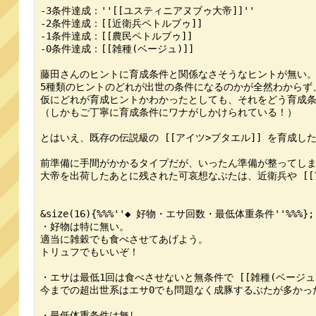
-3条件達成：''[[ユスティニアヌブゥ大帝]]''

-2条件達成：[[近衛兵ペトルブゥ]]

-1条件達成：[[農民ペトルブゥ]]

-0条件達成：[[雑種(ベージュ)]]

藤田さんのヒントに育成条件と関係なさそうなヒントが無い。
5種類のヒントのどれが出世の条件になるのかが全然わからず
仮にどれが育成ヒントかわかったとしても、それをどう育成条
（しかもご丁寧に育成条件にワナがしかけられている！）

とはいえ、既存の伝説級の [[アイツ>ブタエル]] を育成し
前準備に手間がかかるタイプだが、いったん準備が整ってしま
大帝を出荷したあとに残された可哀想なぶたは、近衛兵や [[ア
&size(16){%%%''◆ 好物・エサ回数・最低体重条件''%%%};

・好物は特に無い。

適当に雑穀でも食べさせてあげよう。

トリュフでもいいぞ！

・エサは最低1回は食べさせないと無条件で [[雑種(ベージュ)
今までの超出世系はエサ0でも問題なく成豚するぶたが多かった
・最低体重条件は無し。
