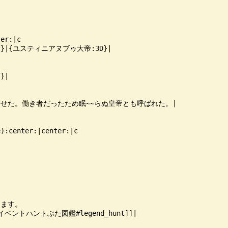
er:|c

|{ユスティニアヌブゥ大帝:3D}|

|

させた。働き者だったため眠~~らぬ皇帝とも呼ばれた。|

):center:|center:|c

ます。

イベントハントぶた図鑑#legend_hunt]]|
