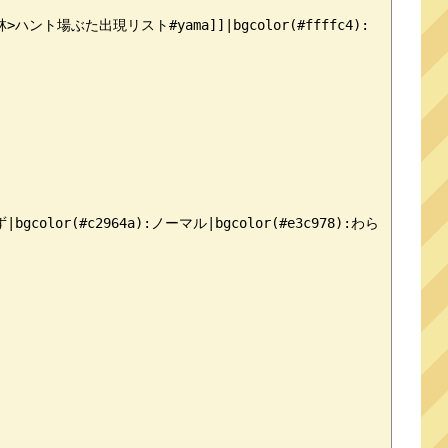
山林>ハント場ぶた出現リスト#yama]]|bgcolor(#ffffc4):
|bgcolor(#c2964a):ノーマル|bgcolor(#e3c978):わら