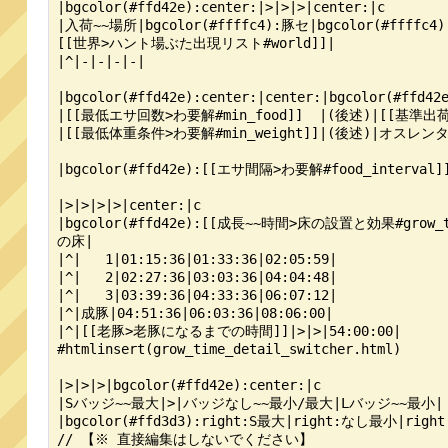
|bgcolor(#ffd42e):center:|>|>|>|center:|c

|入荷~~場所|bgcolor(#ffffc4):豚セ|bgcolor(#ffff
[[世界>ハント場ぶた出現リスト#world]]|

|^|‐|‐|‐|‐|

|bgcolor(#ffd42e):center:|center:|bgcolor(#ffd42e
|[[最低エサ回数>わ要解#min_food]]  |(後述)|[[基準出荷pt
|[[最低体重条件>わ要解#min_weight]]|(後述)|オスレンタル
|bgcolor(#ffd42e):[[エサ間隔>わ要解#food_interva
|>|>|>|>|center:|c

|bgcolor(#ffd42e):[[成長~~時間>床の設置と効果#grow_tim
の床|

|^|   1|01:15:36|01:33:36|02:05:59|

|^|   2|02:27:36|03:03:36|04:04:48|

|^|   3|03:39:36|04:33:36|06:07:12|

|^|成豚|04:51:36|06:03:36|08:06:00|

|^|[[老豚>老豚になるまでの時間]]|>|>|54:00:00|

#htmlinsert(grow_time_detail_switcher.html)

|>|>|>|bgcolor(#ffd42e):center:|c

|Sバッジ~~最大|>|バッジなし~~最小/最大|Lバッジ~~最小|

|bgcolor(#ffd3d3):right:S最大|right:なし最小|right