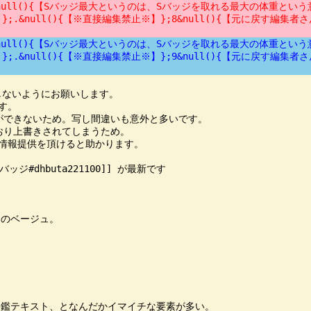
null(){【Sバッジ最大というのは、Sバッジを取れる最大の体重という意味で
null(){【※直接編集禁止※】};8&null(){【元に戻す編集者さんの
null(){【Sバッジ最大というのは、Sバッジを取れる最大の体重という意味で
null(){【※直接編集禁止※】};9&null(){【元に戻す編集者さんの
ないようにお願いします。

。

ができないため。写し間違いも意外と多いです。

おり上書きされてしまうため。

情報提供を頂けると助かります。

dhbuta221100]] が最新です

]のベージュ。

鑑テキスト、となんだかイマイチな要素が多い。
