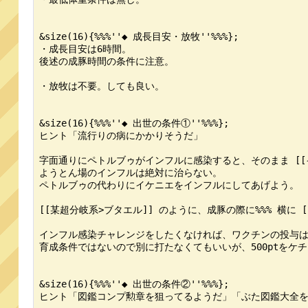
&size(16){%%%''◆ 成長目安・放牧''%%%};

・成長目安は6時間。

後述の成豚時間の条件に注意。

・放牧は不要。しても良い。

&size(16){%%%''◆ 出世の条件①''%%%};

ヒント「流行りの病にかかりそうだ」

字面通りにペトルブゥがインフルに感染すると、そのまま [[イ
ようとん場のインフルは絶対に治らない。

ペトルブゥの代わりにイケニエをインフルにしてあげよう。

[[某超分岐系>ブタエル]] のように、成豚の際に%%% 横に [
インフル感染チャレンジをしたくなければ、ワクチンの投与は
育成条件ではないので別に打たなくてもいいが、500ptをケチ
&size(16){%%%''◆ 出世の条件②''%%%};

ヒント「図鑑コンプ勲章を狙ってるようだ」「ぶた図鑑大全を