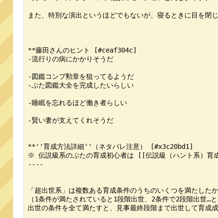
また、特別な演出というほどでもないが、寝るときに目を閉じ
**藤田さんのヒント [#ceaf304c]

-流行りの病にかかりそうだ

-図鑑コンプ勲章を狙ってるようだ

-ぶた図鑑大全を完成したいらしい

-睡眠を忘れるほど働き者らしい

-賢い妻が支えてくれそうだ

**''育成方法詳細''（ネタバレ注意） [#x3c20bd1]

※ 伝説級系のぶたの育成初心者は [[伝説級（ハント系）育成
----

「超出世系」は複数ある育成条件のうちのいくつを満たしたか
（1条件が満たされていると1段階出世、2条件で2段階出世…と
出世の条件を全て満たすと、見事最終段階まで出世して育成成