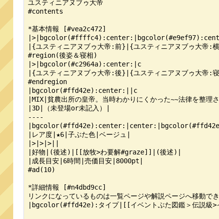
ユスティニアヌブゥ大帝

#contents

*基本情報 [#vea2c472]

|>|bgcolor(#ffffc4):center:|bgcolor(#e9ef97):cent
|{ユスティニアヌブゥ大帝:前}|{ユスティニアヌブゥ大帝:横}
#region(後姿＆寝相)

|>|bgcolor(#c2964a):center:|c

|{ユスティニアヌブゥ大帝:後}|{ユスティニアヌブゥ大帝:寝}
#endregion

|bgcolor(#ffd42e):center:||c

|MIX|貧農出所の皇帝。当時わかりにくかった~~法律を整理
|3D|（未登場or未記入）|

----

|bgcolor(#ffd42e):center:|center:|bgcolor(#ffd42e
|レア度|★6|子ぶた色|ベージュ|

|>|>|>||

|好物|(後述)|[[放牧>わ要解#graze]]|(後述)|

|成長目安|6時間|売価目安|8000pt|

#ad(10)

*詳細情報 [#n4dbd9cc]

リンクになっているものは一覧ページや解説ページへ移動でき
|bgcolor(#ffd42e):タイプ|[[イベントぶた図鑑＞伝説級>