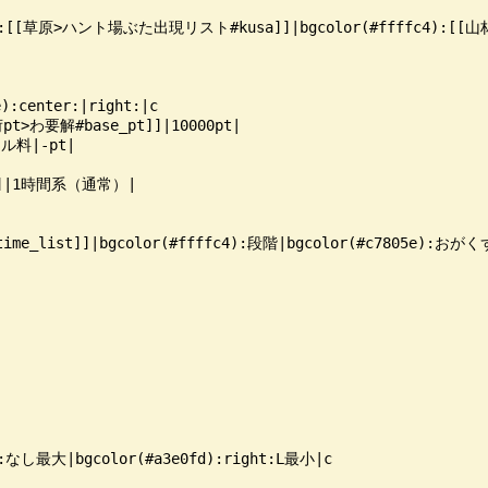
c4):[[草原>ハント場ぶた出現リスト#kusa]]|bgcolor(#ffffc4):[[
):center:|right:|c

>わ要解#base_pt]]|10000pt|

料|-pt|

l]]|1時間系（通常）|

e_list]]|bgcolor(#ffffc4):段階|bgcolor(#c7805e):おがくず
:なし最大|bgcolor(#a3e0fd):right:L最小|c
