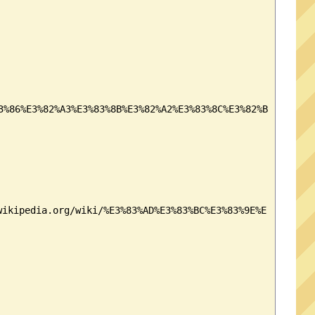
3%82%A3%E3%83%8B%E3%82%A2%E3%83%8C%E3%82%B
g/wiki/%E3%83%AD%E3%83%BC%E3%83%9E%E