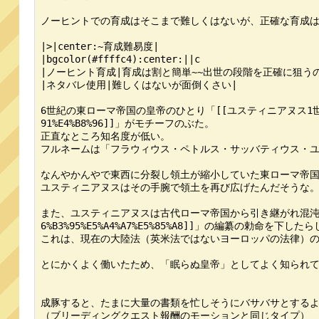
ノーヒントでの育成はそこまで難しくはないが、正確な育成は
|>|center:~育成難易度|

|bgcolor(#ffffc4):center:||c

|ノーヒント育成|育成は割と簡単~~出世の段階を正確に狙うの
|ネタバレ使用|難しくはないが面倒くさい|

6世紀の東ローマ帝国の皇帝のひとり「[[ユスティニアヌス1世>>https://ja
91%E4%B8%96]]」がモチーフのぶた。

正直なところ知名度が低い。

フルネームは「フラウィウス・ペトルス・サッバティウス・ユ
なんやかんやで東西に分裂し領土が縮小していた東ローマ帝国
ユスティニアヌスはその手腕で領土を再び広げたんだそうな。
また、ユスティニアヌスは古代ローマ帝国から引き継がれ混沌としていた古代ロ
6%B3%95%E5%A4%A7%E5%85%A8]]」の編纂の勅命を下したら
これは、現在の大陸法（英米法ではないヨーロッパの法律）の
とにかくよく働いたため、「眠らぬ皇帝」としてよく知られて
成豚すると、たまに大量の書類を忙しそうにバサバサとするよ
（ブリーディングクエスト報酬のモーションと同じタイプ）
