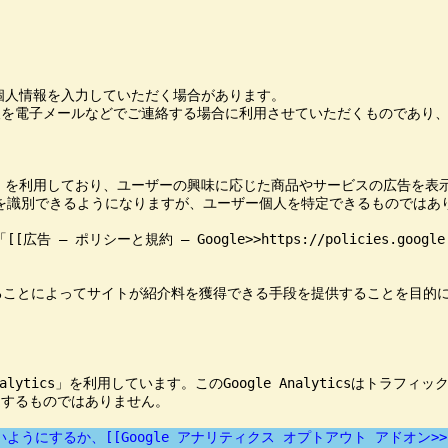
個人情報を入力していただく場合があります。

を電子メールなどでご連絡する場合に利用させていただくものであり、
ense）を利用しており、ユーザーの興味に応じた商品やサービスの広告を表示
タを識別できるようになりますが、ユーザー個人を特定できるものではあり
告 – ポリシーと規約 – Google>>https://policies.google
リンクすることによってサイトが紹介料を獲得できる手段を提供することを目的
Analytics」を利用しています。このGoogle Analyticsはトラ
するものではありません。

か、[[Google アナリティクス オプトアウト アドオン>>https://to