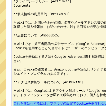
*プライバシーポリシー [#d37102eb]

#contents

**個人情報の利用目的 [#re17d651]

当wikiでは、お問い合わせの際、名前やメールアドレス等の
取得した個人情報は、お問い合わせに対する回答や必要な情報
**広告について [#mb686bc5]

当wikiでは、第三者配信の広告サービス（Google Ads
Cookieを使用することで当サイトはユーザーのコンピュー
Cookieを無効にする方法やGoogle Adsenseに関する詳細は「[[広
さい。

また、当wikiの運営者は、Amazon.co.jpを宣伝し
シエイト・プログラムの参加者です。

**アクセス解析ツールについて [#e3d02ff0]

当wikiでは、Googleによるアクセス解析ツール「Google 
す。トラフィックデータは匿名で収集されており、個人を特定
これを無効化するには、ブラウザの設定でCookieを保存しないようにする