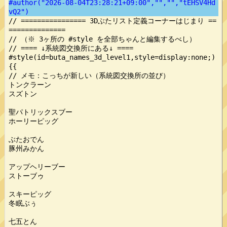
#author("2026-08-04T23:28:21+09:00","","","tEHSV4Hd
vQ2")