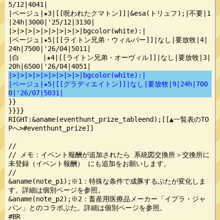
|>|>|>|>|>|>|>|>|>|bgcolor(white):|
|ベージュ|★5|[[グラディエイトン]]|なし|要放牧|9|24h|700
0|'26/07|5031|