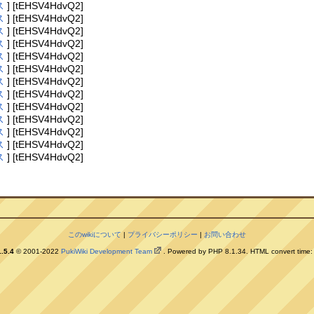
ス
] [tEHSV4HdvQ2]
ス
] [tEHSV4HdvQ2]
ス
] [tEHSV4HdvQ2]
ス
] [tEHSV4HdvQ2]
ス
] [tEHSV4HdvQ2]
ス
] [tEHSV4HdvQ2]
ス
] [tEHSV4HdvQ2]
ス
] [tEHSV4HdvQ2]
ス
] [tEHSV4HdvQ2]
ス
] [tEHSV4HdvQ2]
ス
] [tEHSV4HdvQ2]
ス
] [tEHSV4HdvQ2]
ス
] [tEHSV4HdvQ2]
このwikiについて
|
プライバシーポリシー
|
お問い合わせ
.5.4
© 2001-2022
PukiWiki Development Team
. Powered by PHP 8.1.34. HTML convert time: