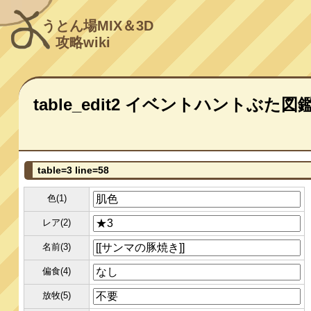
うとん場MIX＆3D
攻略wiki
table_edit2 イベントハントぶた図
table=3 line=58
色(1)
レア(2)
名前(3)
偏食(4)
放牧(5)