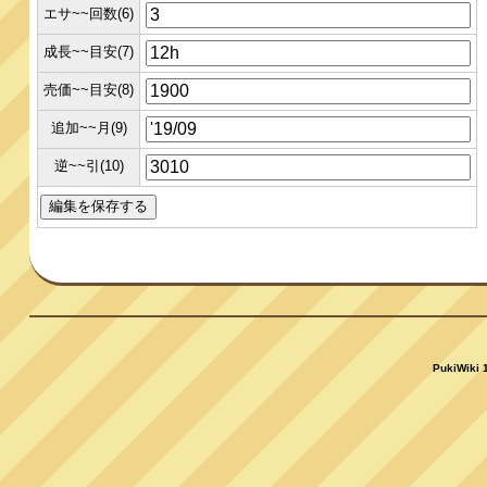
エサ~~回数(6)
成長~~目安(7)
売価~~目安(8)
追加~~月(9)
逆~~引(10)
PukiWiki 1