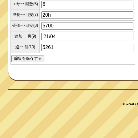
エサ~~回数(6)
成長~~目安(7)
売価~~目安(8)
追加~~月(9)
逆~~引(10)
PukiWiki 1