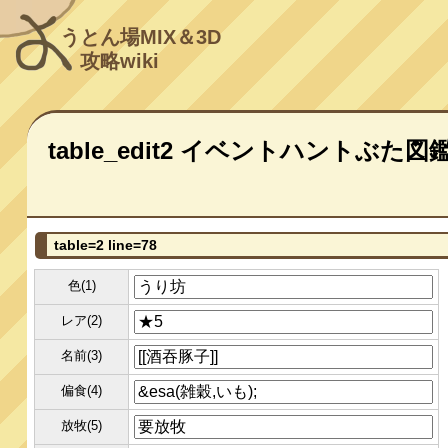
うとん場MIX＆3D
攻略wiki
table_edit2 イベントハントぶた図
table=2 line=78
色(1)
レア(2)
名前(3)
偏食(4)
放牧(5)