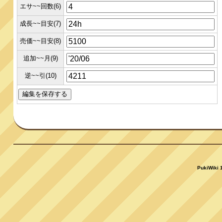
エサ~~回数(6)
成長~~目安(7)
売価~~目安(8)
追加~~月(9)
逆~~引(10)
PukiWiki 1