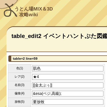
うとん場MIX＆3D
攻略wiki
table_edit2 イベントハントぶた図
table=2 line=59
色(1)
レア(2)
名前(3)
偏食(4)
放牧(5)