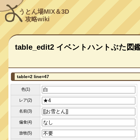
うとん場MIX＆3D
攻略wiki
table_edit2 イベントハントぶた図
table=2 line=47
色(1)
レア(2)
名前(3)
偏食(4)
放牧(5)