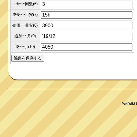
エサ~~回数(6)
成長~~目安(7)
売価~~目安(8)
追加~~月(9)
逆~~引(10)
PukiWiki 1