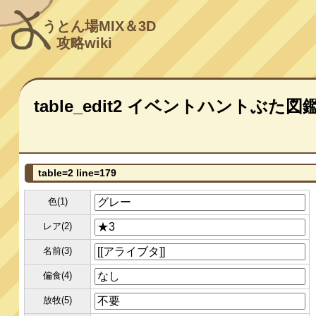
うとん場MIX＆3D
攻略wiki
table_edit2 イベントハントぶた図
table=2 line=179
色(1)
レア(2)
名前(3)
偏食(4)
放牧(5)