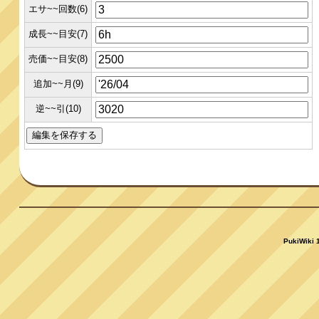
エサ~~回数(6)
成長~~目安(7)
売価~~目安(8)
追加~~月(9)
逆~~引(10)
PukiWiki 1