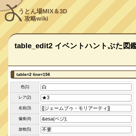
うとん場MIX＆3D
攻略wiki
table_edit2 イベントハントぶた図
table=2 line=156
色(1)
レア(2)
名前(3)
偏食(4)
放牧(5)