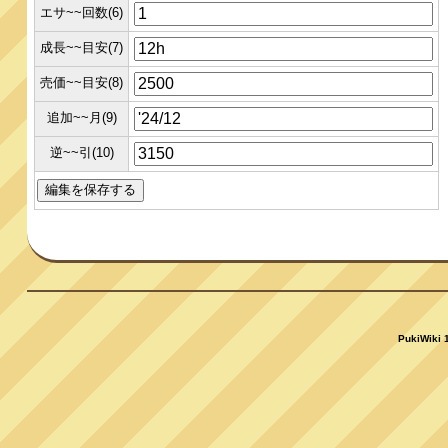
エサ~~回数(6)
成長~~目安(7)
売価~~目安(8)
追加~~月(9)
逆~~引(10)
PukiWiki 1