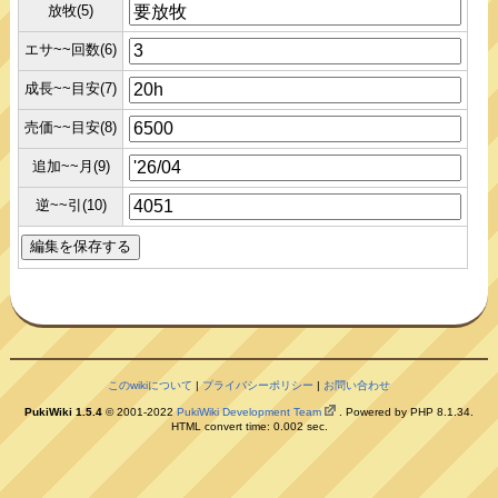
放牧(5)
エサ~~回数(6)
成長~~目安(7)
売価~~目安(8)
追加~~月(9)
逆~~引(10)
このwikiについて
|
プライバシーポリシー
|
お問い合わせ
PukiWiki 1.5.4
© 2001-2022
PukiWiki Development Team
. Powered by PHP 8.1.34.
HTML convert time: 0.002 sec.