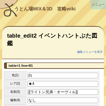
メニュー
うとん場MIX＆3D
攻略wiki
table_edit2 イベントハントぶた図
鑑
編集メニューを表示
table=1 line=81
色(1)
レア(2)
名前(3)
偏食(4)