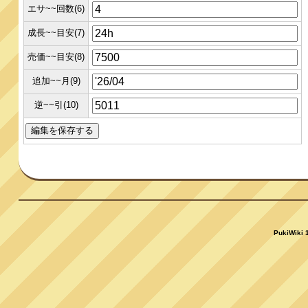
エサ~~回数(6)
成長~~目安(7)
売価~~目安(8)
追加~~月(9)
逆~~引(10)
PukiWiki 1