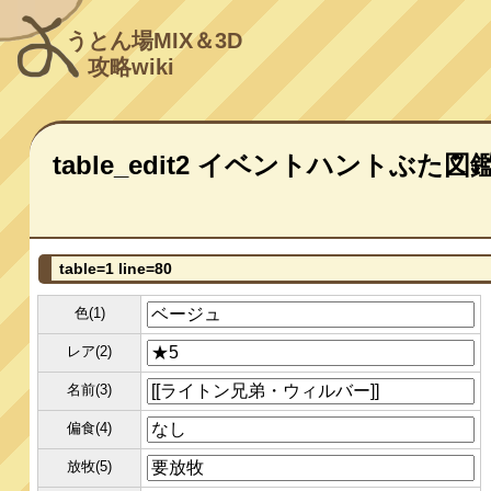
うとん場MIX＆3D
攻略wiki
table_edit2 イベントハントぶた図
table=1 line=80
色(1)
レア(2)
名前(3)
偏食(4)
放牧(5)