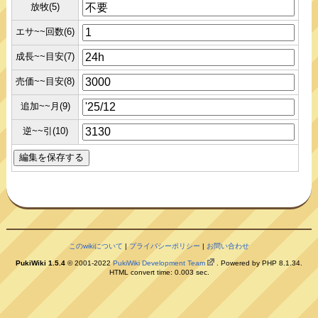
放牧(5)
エサ~~回数(6)
成長~~目安(7)
売価~~目安(8)
追加~~月(9)
逆~~引(10)
このwikiについて
|
プライバシーポリシー
|
お問い合わせ
PukiWiki 1.5.4
© 2001-2022
PukiWiki Development Team
. Powered by PHP 8.1.34.
HTML convert time: 0.003 sec.