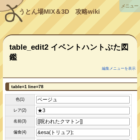
メニュー
うとん場MIX＆3D
攻略wiki
table_edit2 イベントハントぶた図
鑑
編集メニューを表示
table=1 line=78
色(1)
レア(2)
名前(3)
偏食(4)