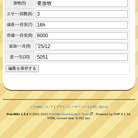
放牧(5)
エサ~~回数(6)
成長~~目安(7)
売価~~目安(8)
追加~~月(9)
逆~~引(10)
このwikiについて
|
プライバシーポリシー
|
お問い合わせ
PukiWiki 1.5.4
© 2001-2022
PukiWiki Development Team
. Powered by PHP 8.1.34.
HTML convert time: 0.002 sec.