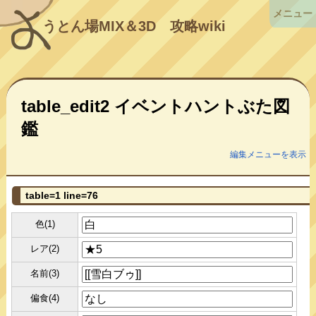
メニュー
うとん場MIX＆3D
攻略wiki
table_edit2 イベントハントぶた図
鑑
編集メニューを表示
table=1 line=76
色(1)
レア(2)
名前(3)
偏食(4)