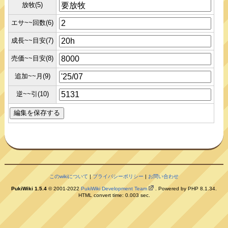
放牧(5)
エサ~~回数(6)
成長~~目安(7)
売価~~目安(8)
追加~~月(9)
逆~~引(10)
このwikiについて
|
プライバシーポリシー
|
お問い合わせ
PukiWiki 1.5.4
© 2001-2022
PukiWiki Development Team
. Powered by PHP 8.1.34.
HTML convert time: 0.003 sec.