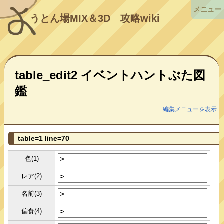
メニュー
うとん場MIX＆3D
攻略wiki
table_edit2 イベントハントぶた図
鑑
編集メニューを表示
table=1 line=70
色(1)
レア(2)
名前(3)
偏食(4)