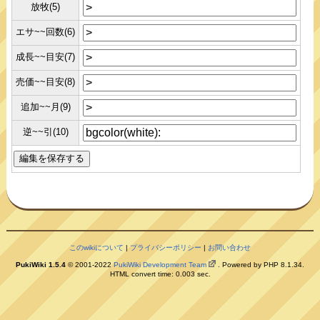
放牧(5)
エサ~~回数(6)
成長~~目安(7)
売価~~目安(8)
追加~~月(9)
逆~~引(10)
このwikiについて
|
プライバシーポリシー
|
お問い合わせ
PukiWiki 1.5.4
© 2001-2022
PukiWiki Development Team
. Powered by PHP 8.1.34.
HTML convert time: 0.003 sec.