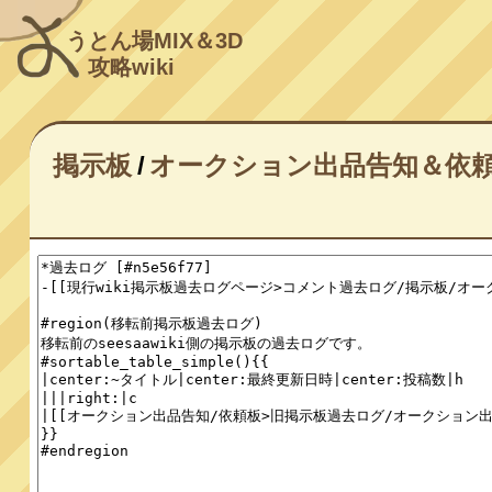
うとん場MIX＆3D
攻略wiki
掲示板
/
オークション出品告知＆依