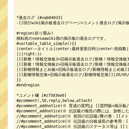
*過去ログ [#vab84033]

-[[現行wiki掲示板過去ログページ>コメント過去ログ/掲示板
#region(折り畳み)

移転前のseesaawiki側の掲示板の過去ログです。

#sortable_table_simple(){{

|center:~タイトル|center:最終更新日時|center:投稿数|h
|||right:|c

|[[新種！情報交換板3>旧掲示板過去ログ/新種！情報交換板3]]|21/
|[[新種！情報交換板2>旧掲示板過去ログ/新種！情報交換板2]]|21/
|[[新種情報まとめ板>旧掲示板過去ログ/新種情報まとめ板]]|20/08
|[[新種情報交換>旧掲示板過去ログ/新種情報交換]]|20/05/09 0
}}

#endregion

*コメント欄 [#z75036e0]

#pcomment(,50,reply,below,attach)

#pcomment_addnotice(※ 育成の質問は [[質問板>
#pcomment_addnotice(※ 伝説級の報告の際には、放
//#pcomment_addnotice(※ 前回の伝説級/豚の巻：
//#pcomment_addnotice(※ 伝説級の分岐成長の参考用：
//#pcomment_addnotice(※ 伝説級のステータス等は 