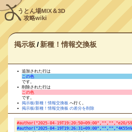
うとん場MIX＆3D
攻略wiki
掲示板
/
新種！情報交換板
追加された行は
この色
です。
削除された行は
この色
です。
掲示板/新種！情報交換板
へ行く。
掲示板/新種！情報交換板 の差分を削除
#author("2025-04-19T19:20:50+09:00","","","e2O/S
#author("2025-04-19T19:26:31+09:00","","","4K55n