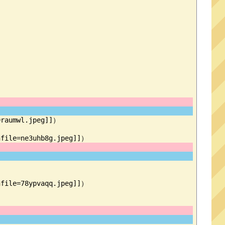
aumwl.jpeg]]）

le=78ypvaqq.jpeg]]）
