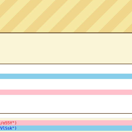
9/o55Y")
VVlSsk")