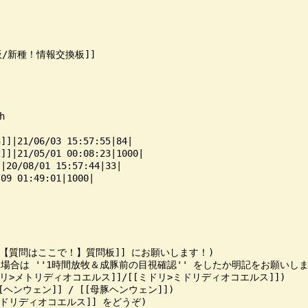
/新種！情報交換板]]



06/03 15:57:55|84|

05/01 00:08:23|1000|

/01 15:57:44|33|

1:49:01|1000|

掲示板/【質問はここで！】質問板]] にお願いします！)

牧した場合は ''1時間放牧＆成豚前の目視確認'' をしたか明記をお願いします
[[メトリ>メトリディオコエルス]]/[[ミドリ>ミドリディオコエルス]])

[[ヘンウェン]] / [[母豚ヘンウェン]])

[[ミドリディオコエルス]] をどうぞ)
