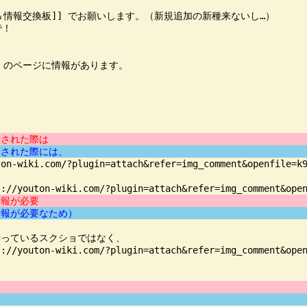
談＆情報交換板]] でお願いします。（新規追加の新種来ないし…）

！

] のページに情報があります。

加された際は
加された際には、
.com/?plugin=attach&refer=img_comment&openfile=k9r
情報が必要
情報が必要なため）
っているスクショではなく、

-wiki.com/?plugin=attach&refer=img_comment&openfi