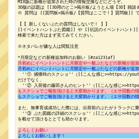
MIX版に新種が追加された時の情報交換などにどうぞ。

3D版の話題は [[3D用のとこ>掲示板/ようとん場【3D】雑
※ 質問は [[質問板>掲示板/【質問はここで！】質問板]] で
【【 新しくないぶたの質問はしないで！ 】】

[[イベントハントぶた図鑑]] や [[伝説のイベントハント]
検索で来た方はまず見てみてください。

※ネタバレが嫌な人は閲覧注意

月初めにイベントハントに月限定や一般ぶたなどの新種が追
月初めにイベントハントに月限定や一般ぶたなどの新種が追
　''① 捕獲時のスクショ''（[[こんな感じ>>https://youton-wiki
だけでなく、

もスクショでご報告頂けると大変助かります。（エサ回数の
もスクショでご報告頂けると大変助かります。（エサ回数の
また、無事育成成功した際には、出荷前のぶたがトラックに乗
　''③ ぶた図鑑の詳細のスクショ''（[[こんな感じ>>https://youton
を載せて頂けるととても助かります。

よろしくお願い
よろしくお願いします！