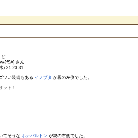
うど
/JfSA] さん
) 21:23:31
ゴツい装備もある
イノブタ
が親の左側でした。
オット！
いてそうな
ボナパルトン
が親の右側でした。