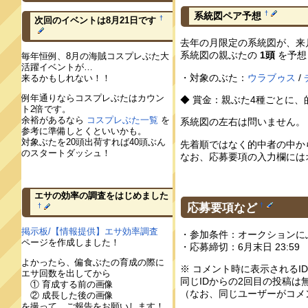
†
系統図ペア予想
†
次回のイベントは8月21日です
去年の月限定の系統図が、来
系統図の親ぶたの
1頭
を予想
毎年恒例、8月の海賊コスプレぶた大
活躍イベントが…
・対象のぶた：
ウラブゥス
/
来るかもしれない！！
例年通りならコスプレぶたはカウン
◆ 賞金：親ぶた4種ごとに
ト2倍です。
余裕があるなら
コスプレぶた一覧
を
系統図の左右は問いません。
参考に準備しとくといいかも。
対象ぶたを20頭出荷すれば40頭ぶん
先着順ではなく的中者の中か
のスタートダッシュ！
なお、応募要項の入力欄には
エサの効率の調査をはじめました
応募要項など
†
†
掲示板/【情報提供】エサ効率調査
・参加条件：オークションに
ページを作成しました！
・応募締切：6月末日 23:59
よかったら、偏食ぶたの育成の際に
※ コメント時に表示されるI
エサ回数を出してから
同じIDからの2回目の投稿
① 育成する前の画像
（なお、同じユーザーがコメ
② 成長した後の画像
を撮って、ご報告をお願いします！