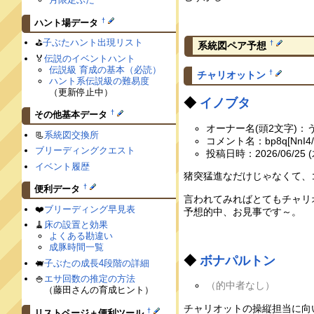
†
ハント場データ
⛳️
子ぶたハント出現リスト
†
系統図ペア予想
🏅
伝説のイベントハント
伝説級 育成の基本（必読）
†
チャリオットン
ハント系伝説級の難易度
（更新停止中）
◆
イノブタ
†
その他基本データ
オーナー名(頭2文字)：
📃
系統図交換所
コメント名：bp8q[NnI4/w
ブリーディングクエスト
投稿日時：2026/06/25 (木
イベント履歴
猪突猛進なだけじゃなくて、
†
便利データ
言われてみればとてもチャリ
❤️
ブリーディング早見表
予想的中、お見事です～。
🧹
床の設置と効果
よくある勘違い
成豚時間一覧
◆
ボナパルトン
🐖
子ぶたの成長4段階の詳細
🍚
エサ回数の推定の方法
（的中者なし）
（藤田さんの育成ヒント）
チャリオットの操縦担当に向
†
リストページ＋便利ツール