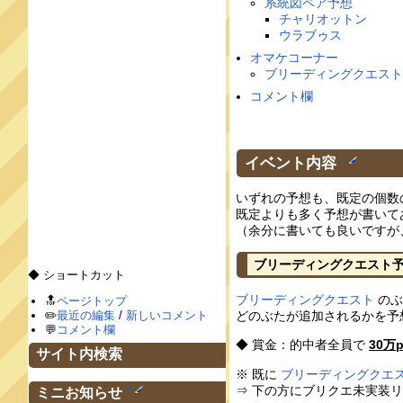
系統図ペア予想
チャリオットン
ウラブゥス
オマケコーナー
ブリーディングクエス
コメント欄
イベント内容
†
いずれの予想も、既定の個数
既定よりも多く予想が書いて
（余分に書いても良いですが
ブリーディングクエスト
◆ ショートカット
ブリーディングクエスト
のぶ
🔝
ページトップ
どのぶたが追加されるかを予
✏️
最近の編集
/
新しいコメント
💬
コメント欄
◆ 賞金：的中者全員で
30万p
サイト内検索
※ 既に
ブリーディングクエ
⇒ 下の方にブリクエ未実装
†
ミニお知らせ