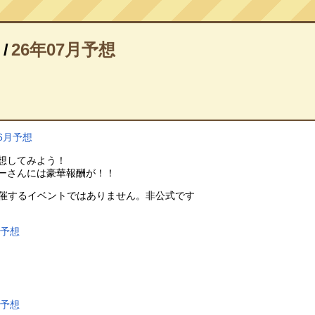
/
26年07月予想
6月予想
想してみよう！
ーさんには豪華報酬が！！
主催するイベントではありません。非公式です
ト予想
ト予想