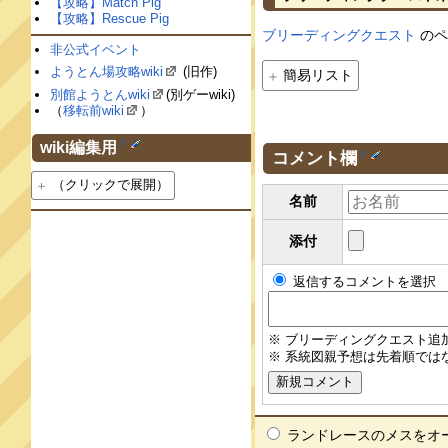
【攻略】Match Pig
【攻略】Rescue Pig
ブリーディングクエスト
のペ
非公式イベント
ようとん場攻略wiki
(旧作)
簡易リスト
別館ようとんwiki
(別ゲーwiki)
（
移転前wiki
）
†
wiki編集用
コメント欄
†
（クリックで展開）
名前
添付
返信するコメントを選択
※ ブリーディングクエスト追
※ 系統図親予想は先着順では
ランドレースのメスをオーク