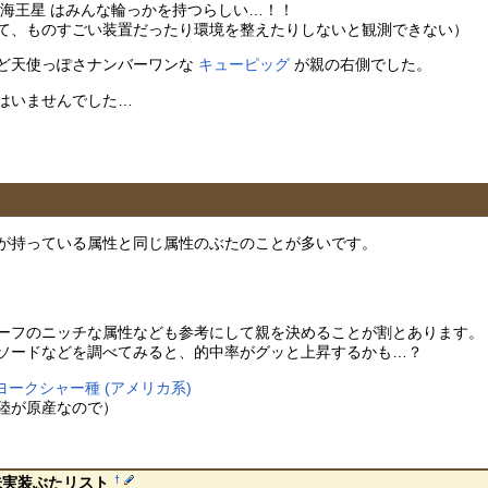
・海王星 はみんな輪っかを持つらしい…！！
て、ものすごい装置だったり環境を整えたりしないと観測できない）
ど天使っぽさナンバーワンな
キューピッグ
が親の右側でした。
はいませんでした…
が持っている属性と同じ属性のぶたのことが多いです。
ーフのニッチな属性なども参考にして親を決めることが割とあります。
ソードなどを調べてみると、的中率がグッと上昇するかも…？
ヨークシャー種 (アメリカ系)
陸が原産なので）
†
未実装ぶたリスト