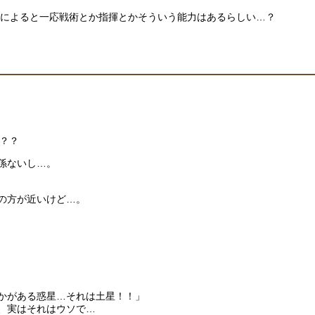
トによると一応戦術とか指揮とかそういう能力はあるらしい…？
？？
係ないし…。
の方が近いけど…。
かがある惑星…それは土星！！」
、実はそれはウソで…