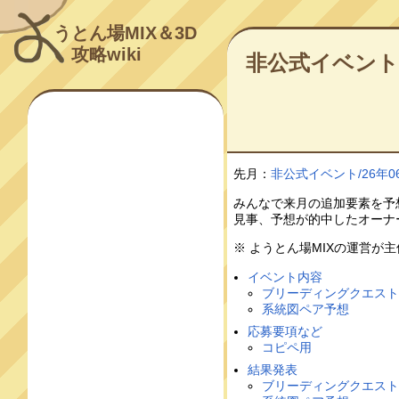
うとん場MIX＆3D
攻略wiki
非公式イベント
先月：
非公式イベント/26年0
みんなで来月の追加要素を予
見事、予想が的中したオーナ
※ ようとん場MIXの運営が
イベント内容
ブリーディングクエス
系統図ペア予想
応募要項など
コピペ用
結果発表
ブリーディングクエス