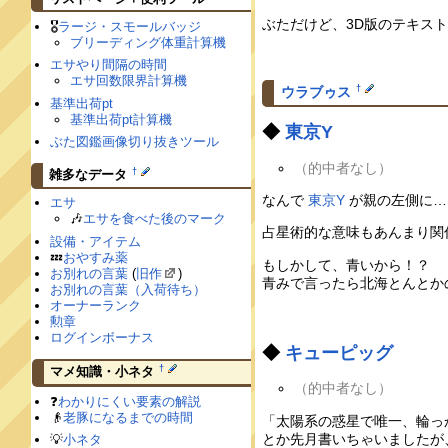
ぶただけど、3D版のテキス
🎖
ラージ・スモールバッジ
ブリーディング体重計算機
エサやり間隔の時間
エサ回数限界計算機
†
ウラブゥス
基準出荷pt
基準出荷pt計算機
◆
東京Y
ぶた図鑑画像切り抜きツール
（的中者なし）
†
雑多なデータ
なんで
東京Y
が親の左側に…
エサ
🎶
エサを食べた後のマーク
占星術的な意味もあんまり関
設備・アイテム
💤
おやすみ薬
もしかして、青いから！？
お別れの言葉
(
旧作
)
青みで言ったら北海とんとか
お別れの言葉（入荷待ち）
オーナーランク
勲章
ログインボーナス
◆
キューピッグ
†
マメ知識・小ネタ
（的中者なし）
❓
わかりにくい要素の解説
👴
老豚になるまでの時間
「太陽系の惑星で唯一、輪っ
とか先月書いちゃいましたが
💡
小ネタ