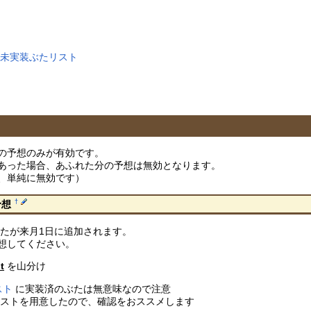
ト未実装ぶたリスト
の予想のみが有効です。
あった場合、あふれた分の予想は無効となります。
、単純に無効です）
†
予想
たが来月1日に追加されます。
想してください。
t
を山分け
スト
に実装済のぶたは無意味なので注意
リストを用意したので、確認をおススメします