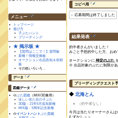
†
コピペ用
応募期間は終了しました
†
メニュー
トップページ
遊び方
子ぶたハント
結果発表
†
ブリーディング
★ 掲示板 ★
的中者さんがいました！
【質問はここで！】質問板
みごと予想的中した方、おめ
新種！情報交換板
オークション出品告知＆依頼
オークションに
特定のぶた
板
※ 出品対象のぶたに制限が
その他いろいろ…
†
データ
ブリーディングクエスト
†
図鑑データ
◆
北海とん
🐽
ぶた図鑑
（MIX/3D兼用）
珍しい見た目の子ぶた
（的中者なし）
3D版：21年5月追加新種
MIX版：5周年記念新種
今月は当たりオーナーさんは
🐽
イベントハント
ぶた図鑑
むずかし～～
月限定ぶた