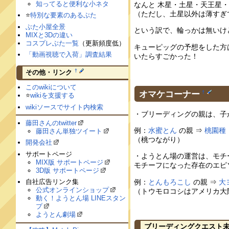
知ってると便利な小ネタ
なんと 木星・土星・天王星
（ただし、土星以外は薄すぎ
⭐️
特別な要素のあるぶた
ぶた小屋全景
という訳で、輪っかは無いけ
MIXと3Dの違い
コスプレぶた一覧
（更新頻度低）
キューピッグの予想をした方
「動画視聴で入荷」調査結果
いたらすごかった！
†
その他・リンク
このwikiについて
オマケコーナー
†
⭐️
wikiを支援する
wikiソースでサイト内検索
・ブリーディングの親は、子
藤田さんのtwitter
例：
水蜜とん
の親 ⇒
桃園種
藤田さん単独ツイート
（桃つながり）
開発会社
サポートページ
・ようとん場の運営は、モチ
MIX版 サポートページ
モチーフになった存在のエピ
3D版 サポートページ
例：
とんもろこし
の親 ⇒
大
自社広告リンク集
公式オンラインショップ
（トウモロコシはアメリカ大
動く！ようとん場 LINEスタン
プ
ようとん劇場
ブリーディングクエスト