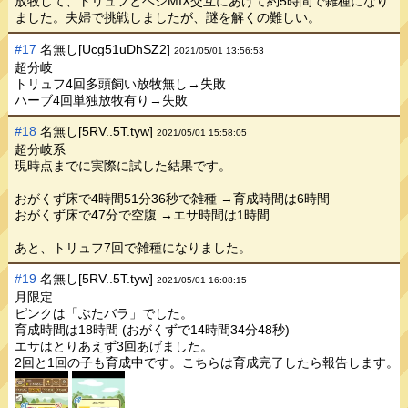
放牧して、トリュフとベジMIX交互にあげて約5時間で雑種になり
ました。夫婦で挑戦しましたが、謎を解くの難しい。
#17
名無し[Ucg51uDhSZ2]
2021/05/01 13:56:53
超分岐
トリュフ4回多頭飼い放牧無し→失敗
ハーブ4回単独放牧有り→失敗
#18
名無し[5RV..5T.tyw]
2021/05/01 15:58:05
超分岐系
現時点までに実際に試した結果です。
おがくず床で4時間51分36秒で雑種 →育成時間は6時間
おがくず床で47分で空腹 →エサ時間は1時間
あと、トリュフ7回で雑種になりました。
#19
名無し[5RV..5T.tyw]
2021/05/01 16:08:15
月限定
ピンクは「ぶたバラ」でした。
育成時間は18時間 (おがくずで14時間34分48秒)
エサはとりあえず3回あげました。
2回と1回の子も育成中です。こちらは育成完了したら報告します。