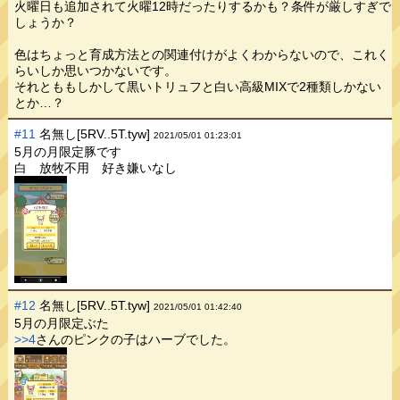
火曜日も追加されて火曜12時だったりするかも？条件が厳しすぎで
しょうか？
色はちょっと育成方法との関連付けがよくわからないので、これく
らいしか思いつかないです。
それとももしかして黒いトリュフと白い高級MIXで2種類しかない
とか…？
#11
名無し[5RV..5T.tyw]
2021/05/01 01:23:01
5月の月限定豚です
白 放牧不用 好き嫌いなし
#12
名無し[5RV..5T.tyw]
2021/05/01 01:42:40
5月の月限定ぶた
>>4
さんのピンクの子はハーブでした。