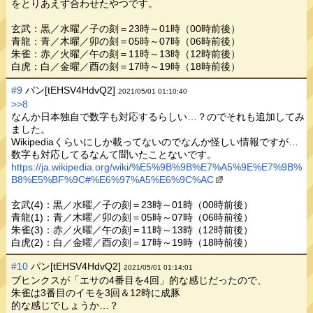
をとりあえず合わせたやつです。
玄武：黒／水曜／子の刻＝23時～01時（00時前後）
青龍：青／木曜／卯の刻＝05時～07時（06時前後）
朱雀：赤／火曜／午の刻＝11時～13時（12時前後）
白虎：白／金曜／酉の刻＝17時～19時（18時前後）
#9
パン[tEHSV4HdvQ2]
2021/05/01 01:10:40
>>8
なんか日本独自で数字も対応するらしい…？のでそれも追加してみ
ました。
Wikipediaくらいにしか載ってないのでなんか怪しい情報ですが…
数字も対応してるなんて聞いたことないです。
https://ja.wikipedia.org/wiki/%E5%9B%9B%E7%A5%9E%E7%9B%
B8%E5%BF%9C#%E6%97%A5%E6%9C%AC
玄武(4)：黒／水曜／子の刻＝23時～01時（00時前後）
青龍(1)：青／木曜／卯の刻＝05時～07時（06時前後）
朱雀(3)：赤／火曜／午の刻＝11時～13時（12時前後）
白虎(2)：白／金曜／酉の刻＝17時～19時（18時前後）
#10
パン[tEHSV4HdvQ2]
2021/05/01 01:14:01
ブヒンクスが「エサの4番目を4回」的な感じだったので、
朱雀は3番目のイモを3回＆12時に成豚
的な感じでしょうか…？