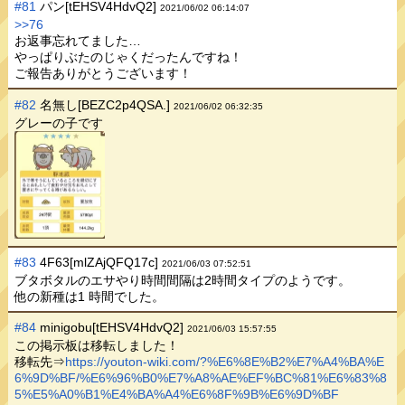
#81
パン[tEHSV4HdvQ2]
2021/06/02 06:14:07
>>76
お返事忘れてました…
やっぱりぶたのじゃくだったんですね！
ご報告ありがとうございます！
#82
名無し[BEZC2p4QSA.]
2021/06/02 06:32:35
グレーの子です
#83
4F63[mlZAjQFQ17c]
2021/06/03 07:52:51
ブタボタルのエサやり時間間隔は2時間タイプのようです。
他の新種は1 時間でした。
#84
minigobu[tEHSV4HdvQ2]
2021/06/03 15:57:55
この掲示板は移転しました！
移転先⇒
https://youton-wiki.com/?%E6%8E%B2%E7%A4%BA%E
6%9D%BF/%E6%96%B0%E7%A8%AE%EF%BC%81%E6%83%8
5%E5%A0%B1%E4%BA%A4%E6%8F%9B%E6%9D%BF