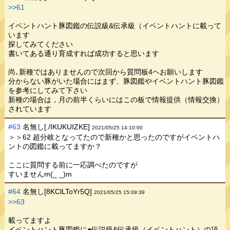
>>61
イベントハント豚図鑑の伝説級&伝承級（イベントハントに載って
います
探してみてください
書いてある通り育成すれば成功すると思います
尚､新種ではありませんので次回から質問板4ヘお願いします
分からない豚がいた場合にはまず、豚図鑑やイベントハント豚図鑑
を参考にしてみて下さい
新種の場合は，月の前半くらいにはこの板で情報提供（情報交換）
されています
#63
名無し[./IKUKUIZKE]
2021/05/25 14:10:00
＞＞62 超分岐となってたので新種かと思ったのですがイベントハ
ントの図鑑に載ってますか？
ここに質問する前に一応調べたのですが
すいませんm(_ _)m
#64
名無し[8KClLToYr5Q]
2021/05/25 15:09:39
>>63
載ってますよ
イベントハント豚図鑑に●伝説級&伝承級（イベントハント）の項