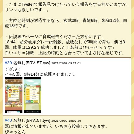
・たまにTwitterで報告見つけたっていう報告をする方がいますが、
リンクも欲しいです…。
・方位と時刻が対応するなら、玄武0時、青龍6時、朱雀12時、白
虎18時です。
・伝説級のページに育成報告くださった方がいます。
18:44「超分岐系グレーは雑穀、放牧なしで5時間で育ち、餌は3
回、体重は129.2で成功しました！名前はびゃっとんです」
白いエサ＝雑穀、上記の時刻とも合っていてよさげな感じです。
#39
名無し[5RV..5T.tyw]
2021/05/02 09:21:01
すざぶぅ
イモ5回、9時14分に成豚させました。
#40
名無し[5RV..5T.tyw]
2021/05/02 15:07:26
既に情報が出ていますが、いちおう投稿しておきます。
びゃっとん