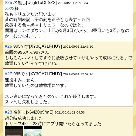
#25
名無し[Ucg51uDhSZ2]
2021/05/01 21:03:34
>>23
様
私もトリュフだと思います
昔の時刻表記→子の刻を正子とも表す＝５回
象徴する色→黒＝トリュフ なのではと。
問題はランクダウン。上巳が3月3日だから、3番目いも3回。なの
か、むむむむぅ、、、
#26
995です[XY3QA7LFHUY]
2021/05/01 22:46:10
前回の996さん997さん
もちろんハントしてすぐに放牧させてエサをやって成豚になるまで
放置していたんですけどね。
#27
995です[XY3QA7LFHUY]
2021/05/01 22:52:16
連投すみません。
放置していたのは放牧場にです。
スレ違いになってきたので、これで終了します。
スレ汚し失礼しました。
#28
名無し[x6vi20p9/mE]
2021/05/01 23:04:56
超分岐成功しました
トリュフ4回 23時にアプリ開いたらなってました