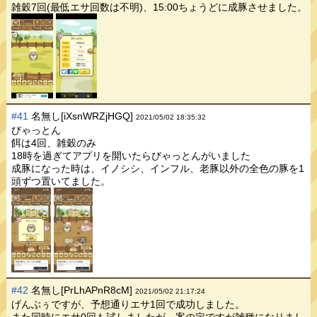
雑穀7回(最低エサ回数は不明)、15:00ちょうどに成豚させました。
#41
名無し[iXsnWRZjHGQ]
2021/05/02 18:35:32
びゃっとん
餌は4回、雑穀のみ
18時を過ぎてアプリを開いたらびゃっとんがいました
成豚になった時は、イノシシ、インフル、老豚以外の全色の豚を1
頭ずつ置いてました。
#42
名無し[PrLhAPnR8cM]
2021/05/02 21:17:24
げんぶぅですが、予想通りエサ1回で成功しました。