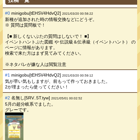
#0
minigobu[tEHSV4HdvQ2]
2021/03/20 00:58:22
新種が追加された時の情報交換などにどうぞ。
※ 質問は質問板で！
【■ 新しくないぶたの質問はしないで！ ■】
イベントハントぶた図鑑 や 伝説級＆伝承級（イベントハント） の
ページに情報があります。
検索で来た方はまず見てみてください。
※ネタバレが嫌な人は閲覧注意
#1
minigobu[tEHSV4HdvQ2]
2021/03/20 00:59:12
気が早い気もしますが、前もって作っておきました。
2が埋まったら使ってください！
#2
名無し[5RV..5T.tyw]
2021/05/01 00:02:52
5月の超分岐系でました。
グレーです。