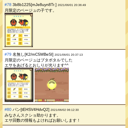
#78
3b8b1225[mJe8uyn8Tr.]
2021/06/01 20:36:49
月限定のベージュの子です。
#79
名無し[K2/mC5MBeSI]
2021/06/01 20:37:13
月限定のベージュはブタボタルでした
エサをあげるとおしりが光ります^^
#80
パン[tEHSV4HdvQ2]
2021/06/02 06:12:30
みなさんスクショ助かります。
エサ回数の情報もよければお願いします！