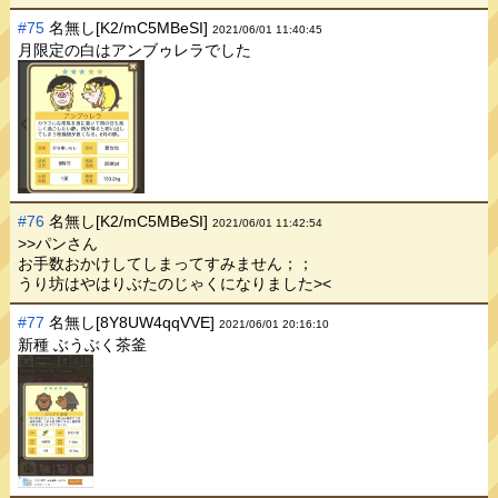
#75
名無し[K2/mC5MBeSI]
2021/06/01 11:40:45
月限定の白はアンブゥレラでした
#76
名無し[K2/mC5MBeSI]
2021/06/01 11:42:54
>>パンさん
お手数おかけしてしまってすみません；；
うり坊はやはりぶたのじゃくになりました><
#77
名無し[8Y8UW4qqVVE]
2021/06/01 20:16:10
新種 ぶうぶく茶釜