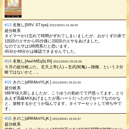
#13
名無し[5RV..5T.tyw]
2021/05/01 01:49:05
超分岐系
タイマーかけ忘れて時間がずれてしまいましたが、おがくずの床で
1回目のエサから55分後に2回目のエサをあげました。
なのでエサは1時間系だと思います。
45分か48分かは確認できませんでした。
#14
名無し[Aw/rMEq5LRI]
2021/05/01 05:32:09
５月の超分岐ぶた。玄天上帝(人)→玄武(蛇亀)→雑種、という３分
岐ではないかと…。
#15
きのこ[dRKMnIYLjK.]
2021/05/01 05:52:45
超分岐系
5時半頃入荷しましたが、こうゆうの初めてで戸惑ってます。とり
あえず高級MIXあげましたが黒ハートだったのでセーフなのかな
と。放牧するかどうか悩んでます。タイマーセットして待ち中で
す。
#16
きのこ[dRKMnIYLjK.]
2021/05/01 10:20:37
超分岐系