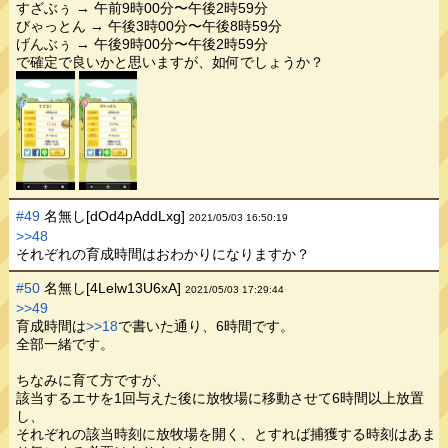
すざぶぅ → 午前9時00分〜午後2時59分
びゃっとん → 午後3時00分〜午後8時59分
げんぶぅ → 午後9時00分〜午後2時59分
で確定で良いかと思いますが、如何でしょうか？
#49
名無し[dOd4pAddLxg]
2021/05/03 16:50:19
>>48
それぞれの育成時間はおわかりになりますか？
#50
名無し[4Lelw13U6xA]
2021/05/03 17:29:44
>>49
育成時間は
>>18
で書いた通り、6時間です。
全部一緒です。
ちなみに育て方ですが、
該当するエサを1回与えた後に放牧場に移動させて6時間以上放置
し、
それぞれの該当時刻に放牧場を開く、とすれば捕獲する時刻はあま