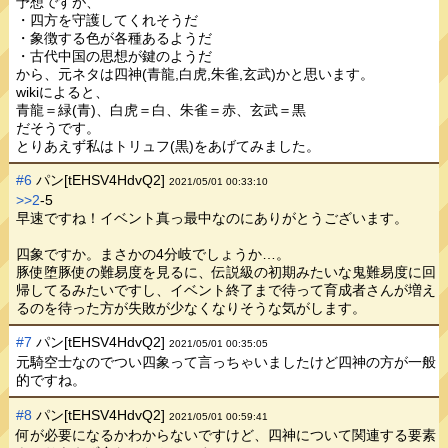
予想ですが、
・四方を守護してくれそうだ
・象徴する色が各種あるようだ
・古代中国の思想が鍵のようだ
から、元ネタは四神(青龍,白虎,朱雀,玄武)かと思います。
wikiによると、
青龍＝緑(青)、白虎＝白、朱雀＝赤、玄武＝黒
だそうです。
とりあえず私はトリュフ(黒)をあげてみました。
#6
パン[tEHSV4HdvQ2]
2021/05/01 00:33:10
>>2
-5
早速ですね！イベント真っ最中なのにありがとうございます。
四象ですか。まさかの4分岐でしょうか…。
豚使堕豚使の難易度を見るに、伝説級の初期みたいな鬼難易度に回
帰してるみたいですし、イベント終了まで待って育成者さんが増え
るのを待った方が失敗が少なくなりそうな気がします。
#7
パン[tEHSV4HdvQ2]
2021/05/01 00:35:05
元騎空士なのでつい四象って言っちゃいましたけど四神の方が一般
的ですね。
#8
パン[tEHSV4HdvQ2]
2021/05/01 00:59:41
何が必要になるかわからないですけど、四神について関連する要素