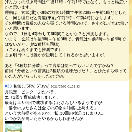
げんぶぅの成豚時間は午後11時～午前1時ではなく、もっと幅広い
かと思います。
理由は、玄武(北)が0時の前後1時間で午後23時～午前1時だとした
ら、同じ理屈だと青龍(東)は午前2時～午前4時になります。
その時間は普通の人なら寝ている時間なので、さすがにそれは無い
かと思います。
なので、1日を4等分して6時間ごとかな？と推測します。
つまり、玄武は午後9時～午前3時で、青龍は午前3時～午前9時で
はないかと。(他2種類も同様)
（これはあくまでも推測です）
まぁ明日中には誰かが証明してくれるかと思いますが。
あと「4種類に分岐」って言葉は使ってもいいんですかね？
前回「分岐という言葉は2種類の意味だけだ！」とひたすら仰って
いた方がいらっしゃったのでww
#33
名無し[5RV..5T.tyw]
2021/05/02 01:51:33
月限定 ピンク「ぶたバラ」
エサ1回で育成成功しました。
最近はエサ0回で成功するぶたさんもいるようですが、
「偏食のぶたさんは全ての好物を1回以上与える」
という大前提があるので、私は0回の検証はしません。
いつか気が向いたらやるかもしれませんが…