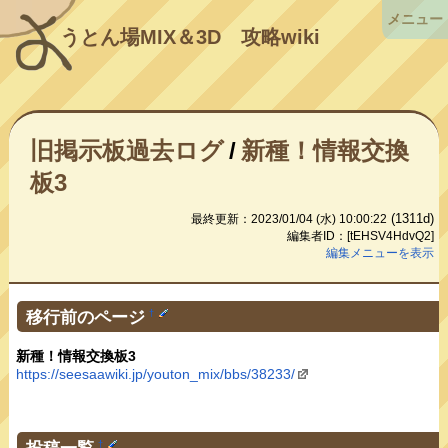
メニュー
うとん場MIX＆3D
攻略wiki
旧掲示板過去ログ
/
新種！情報交換
板3
(1311d)
最終更新：2023/01/04 (水) 10:00:22
編集者ID：[tEHSV4HdvQ2]
編集メニューを表示
移行前のページ
†
新種！情報交換板3
https://seesaawiki.jp/youton_mix/bbs/38233/
投稿一覧
†