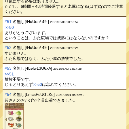
り気にする必要はありません。
ただし、6時間＋48時間経過すると老豚になる(はず)なのでご注意
ください。
#51
名無し[/HuUuo/.49.]
2021/05/03 20:56:52
>>50
ありがとうございます。
ということは、ぶた広場では成豚にはならないのですか？
#52
名無し[/HuUuo/.49.]
2021/05/03 20:58:25
すいません。
ぶた広場ではなく、ふた小屋の放牧でした。
#53
名無し[4Lelw13U6xA]
2021/05/03 23:14:25
>>51
放牧不要です。
じゃとりあえず
>>50
は忘れてください。
#54
名無し[LmcsFcUGLKo]
2021/05/04 05:52:50
皆さんのおかげで全員出荷できました。