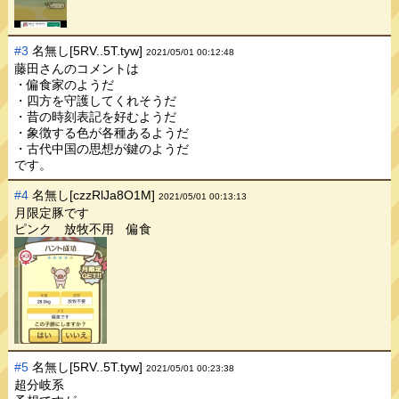
#3
名無し[5RV..5T.tyw]
2021/05/01 00:12:48
藤田さんのコメントは
・偏食家のようだ
・四方を守護してくれそうだ
・昔の時刻表記を好むようだ
・象徴する色が各種あるようだ
・古代中国の思想が鍵のようだ
です。
#4
名無し[czzRlJa8O1M]
2021/05/01 00:13:13
月限定豚です
ピンク 放牧不用 偏食
#5
名無し[5RV..5T.tyw]
2021/05/01 00:23:38
超分岐系