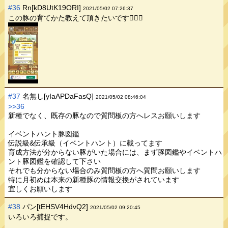
#36
Rn[kD8UtK19ORI]
2021/05/02 07:26:37
この豚の育てかた教えて頂きたいです🙇🏻‍♂️
#37
名無し[yIaAPDaFasQ]
2021/05/02 08:46:04
>>36
新種でなく、既存の豚なので質問板の方へレスお願いします
イベントハント豚図鑑
伝説級&伝承級（イベントハント）に載ってます
育成方法が分からない豚がいた場合には、まず豚図鑑やイベントハ
ント豚図鑑を確認して下さい
それでも分からない場合のみ質問板の方へ質問お願いします
特に月初めは本来の新種豚の情報交換がされています
宜しくお願いします
#38
パン[tEHSV4HdvQ2]
2021/05/02 09:20:45
いろいろ捕捉です。