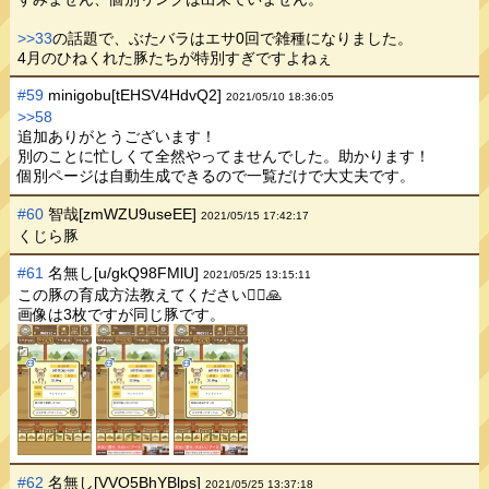
>>33
の話題で、ぶたバラはエサ0回で雑種になりました。
4月のひねくれた豚たちが特別すぎですよねぇ
#59
minigobu[tEHSV4HdvQ2]
2021/05/10 18:36:05
>>58
追加ありがとうございます！
別のことに忙しくて全然やってませんでした。助かります！
個別ページは自動生成できるので一覧だけで大丈夫です。
#60
智哉[zmWZU9useEE]
2021/05/15 17:42:17
くじら豚
#61
名無し[u/gkQ98FMlU]
2021/05/25 13:15:11
この豚の育成方法教えてください🙇‍♀️🙏
画像は3枚ですが同じ豚です。
#62
名無し[VVO5BhYBlps]
2021/05/25 13:37:18