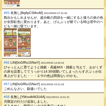
#55
名無し[Bq8pCSIlhoM]
2021/05/04 07:31:40
既出かもしれませんが、超分岐の四頭を一緒にすると後ろの炎の色
が全部虹色に変わります。あと、げんぶぅが寝ている時は背中のヘ
ビも一緒に寝ています。
#56
LIN[0oGfRo15NwY]
2021/05/04 14:40:33
びゃっとんに育てようと雑穀・高級MIX・雑穀と与えて、おがくず
の床を設置しててうっかり14:30頃開いてしまったらすざぶぅが出
来上がりました・・・エサの色は関係ないのかも。
#57
LIN[0oGfRo15NwY]
2021/05/04 15:21:26
ごめんなさい、勘違いでした
#58
名無し[YMxvdkWJU4A]
2021/05/10 14:01:31
月限定の行だけ追加しました。
すみません、個別リンクは出来ていません。