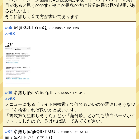
目があると思うのですがそこの最後の方に超分岐系の豚の説明があ
ると思います
そこに詳しく育て方が書いてあります
#65
64[8KClLToYr5Q]
2021/05/25 15:11:55
>>63
追加
#66
名無し[j/yhVJ5cYgE]
2021/05/25 17:13:12
>>63
メニューにある「サイト内検索」で何でもいいので関連しそうなワ
ードを検索すれば良いかと思います。
「餌次第で堕豚しそうだ」とか「超分岐」とかでも該当ページがヒ
ットしましたので、良ければ試してみてください。
#67
名無し[u/gkQ98FMlU]
2021/05/25 21:59:40
画面添付までして下さり