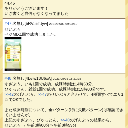
44.45
ありがとうございます！
いざ書くと自信がなくなってました
#47
名無し[5RV..5T.tyw]
2021/05/03 09:23:10
せいぶぅ
ベジMIX1回で成功しました。
#48
名無し[4Lelw13U6xA]
2021/05/03 15:21:28
すざぶう、いも1回で成功、成豚時刻は14時59分、
びゃっとん、雑穀1回で成功、成豚時刻は15時00分です。
>>42
のげんぶぅ、
>>47
のせいぶぅと合わせて、4種類すべてエサ1
回でOKでした。
また成豚時刻について、全パターン(特に失敗パターン)は確認でき
ていませんが、
上記のすざぶぅ、びゃっとん、
>>40
のげんぶぅの結果から、
せいぶぅ → 午前3時00分〜午前8時59分