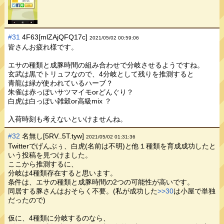
#31
4F63[mlZAjQFQ17c]
2021/05/02 00:59:06
皆さんお疲れ様です。
エサの種類と成豚時間の組み合わせで分岐させるようですね。
玄武は黒でトリュフなので、4分岐として残りを推測すると
青龍は緑が使われているハーブ？
朱雀は赤っぽいサツマイモorどんぐり？
白虎は白っぽい雑穀or高級mix ？
入荷時刻も考えないといけませんね。
#32
名無し[5RV..5T.tyw]
2021/05/02 01:31:36
Twitterでげんぶぅ、白虎(名前は不明)と他１種類を育成成功したと
いう投稿を見つけました。
ここから推測するに、
分岐は4種類存在すると思います。
条件は、エサの種類と成豚時間の2つの可能性が高いです。
同居する豚さんはおそらく不要。(私が成功した
>>30
は小屋で単独
だったので)
仮に、4種類に分岐するのなら、