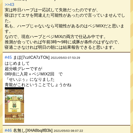
>>43
実は昨日ハーブは一応試して失敗だったのですが、
寝ぼけてエサを間違えた可能性があったので言っていませんでし
た。
私も、ハーブじゃないなら可能性があるのはベジMIXだと思いま
す。
なので、現在ハーブとベジMIXの両方で仕込み中です。
推測が合っていれば午前3時〜9時に成豚が条件のはずなので、
寝過ごさなければ明日の朝には結果報告できると思います。
#45
まほ[7czICA7zTOk]
2021/05/03 07:53:29
はじめまして
超分岐グレーですが
0時頃に入荷＋ベジMIX2回 で
『せいぶぅ』になりました
青龍がこれということでしょうかね
#46
名無し[XHA8bqlfB3k]
2021/05/03 08:07:22