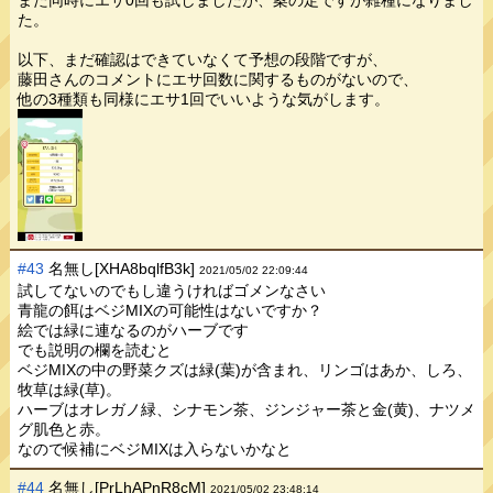
また同時にエサ0回も試しましたが、案の定ですが雑種になりまし
た。
以下、まだ確認はできていなくて予想の段階ですが、
藤田さんのコメントにエサ回数に関するものがないので、
他の3種類も同様にエサ1回でいいような気がします。
#43
名無し[XHA8bqlfB3k]
2021/05/02 22:09:44
試してないのでもし違うければゴメンなさい
青龍の餌はベジMIXの可能性はないですか？
絵では緑に連なるのがハーブです
でも説明の欄を読むと
ベジMIXの中の野菜クズは緑(葉)が含まれ、リンゴはあか、しろ、
牧草は緑(草)。
ハーブはオレガノ緑、シナモン茶、ジンジャー茶と金(黄)、ナツメ
グ肌色と赤。
なので候補にベジMIXは入らないかなと
#44
名無し[PrLhAPnR8cM]
2021/05/02 23:48:14