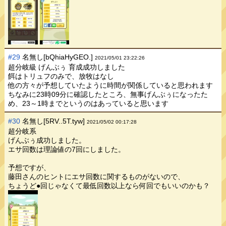
#29
名無し[bQhiaHyGEO.]
2021/05/01 23:22:26
超分岐級 げんぶぅ 育成成功しました
餌はトリュフのみで、放牧はなし
他の方々が予想していたように時間が関係していると思われます
ちなみに23時09分に確認したところ、無事げんぶぅになったた
め、23～1時までというのはあっていると思います
#30
名無し[5RV..5T.tyw]
2021/05/02 00:17:28
超分岐系
げんぶぅ成功しました。
エサ回数は理論値の7回にしました。
予想ですが、
藤田さんのヒントにエサ回数に関するものがないので、
ちょうど●回じゃなくて最低回数以上なら何回でもいいのかも？