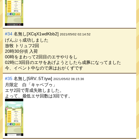
#34
名無し[XCqX1wdKbb2]
2021/05/02 02:14:52
げんぶぅ成功しました
放牧 トリュフ2回
20時30分頃 入荷
00時をまわって2回目のエサやりをし
02時に3回目のエサをあげようとしたら成豚になってました
今、イベント中なので床はおがくずです
#35
名無し[5RV..5T.tyw]
2021/05/02 06:15:36
月限定 白「キャベブゥ」
エサ2回で育成失敗しました。
よって、最低エサ回数は3回です。