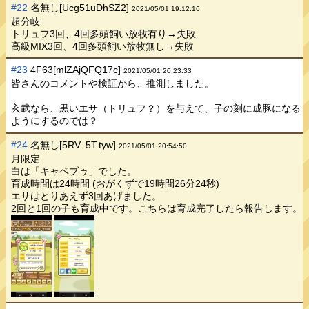
#22
名無し[Ucg51uDhSZ2]
2021/05/01 19:12:16
超分岐
トリュフ3回、4回多頭飼い放牧有り→失敗
高級MIX3回、4回多頭飼い放牧無し→失敗
#23
4F63[mlZAjQFQ17c]
2021/05/01 20:23:33
皆さんのコメントや検証から、推測しました。
玄武なら、黒いエサ（トリュフ？）を与えて、子の刻に成豚になる
ようにするのでは？
#24
名無し[5RV..5T.tyw]
2021/05/01 20:54:50
月限定
白は「キャベブゥ」でした。
育成時間は24時間 (おがくずで19時間26分24秒)
エサはとりあえず3回あげました。
2回と1回の子も育成中です。こちらは育成完了したら報告します。