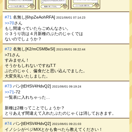
#71
名無し[6hpZeAohRFA]
2021/06/01 07:14:23
>>70
さん
もし間違っていたらごめんなさい。
☆３うり坊は４月新種のぶたのじゃくでは
ないのでしょうか？
#72
名無し[K2/mC5MBeSI]
2021/06/01 08:22:44
>71さん
すみません！
そうかもしれないですねT.T
ぶたのじゃく、偏食だと思い込んでました。
大変失礼いたしました。
#73
パン[tEHSV4HdvQ2]
2021/06/01 09:19:24
>>71
-72
一覧表に入れちゃった…
新種は2種ってことでしょうか？
とりあえず間違えて入れたぶたのじゃくは消しておきます。
#74
パン[tEHSV4HdvQ2]
2021/06/01 09:21:03
イノシシがベジMIXとかも食べたら教えてください！