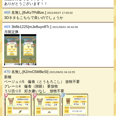
ありがとうございます！！
#68
名無し[8vKv7PdBze.]
2021/05/27 17:45:02
3Dネタもこちらで良いのでしょうか
#69
3b8b1225[mJe8uyn8Tr.]
2021/06/01 00:44:58
月限定豚
#70
名無し[K2/mC5MBeSI]
2021/06/01 04:10:55
新種
ベージュ☆5 偏食（とうもろこし） 放牧不要
グレー☆4 偏食（雑穀） 要放牧
うり坊☆3 好き嫌いなし 放牧不要